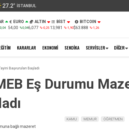
27.2
°
İSTANBUL
AR
EURO
ALTIN
BİST
BITCOIN
54,00
6,077
13,981
$63.888
0,04
%0,04
%-0,25
%-1,90
%-1,26
EĞİTİM
KARARLAR
EKONOMİ
SENDİKA
SERVİSLER
DİĞER
yini Başvuruları Başladı
MEB Eş Durumu Mazer
ladı
KAMU
MEMUR
ÖĞRETMEN