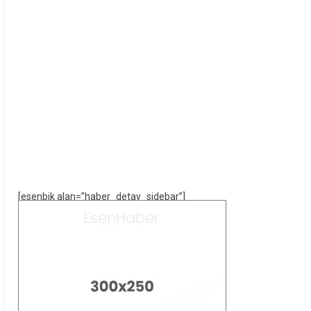
[esenbik alan=”haber_detay_sidebar”]