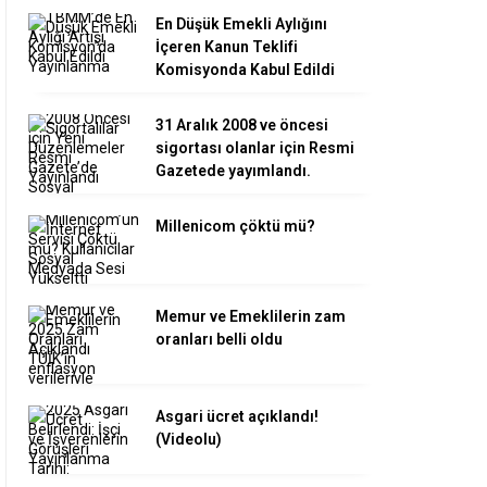
En Düşük Emekli Aylığını
İçeren Kanun Teklifi
Komisyonda Kabul Edildi
31 Aralık 2008 ve öncesi
sigortası olanlar için Resmi
Gazetede yayımlandı.
Millenicom çöktü mü?
Memur ve Emeklilerin zam
oranları belli oldu
Asgari ücret açıklandı!
(Videolu)