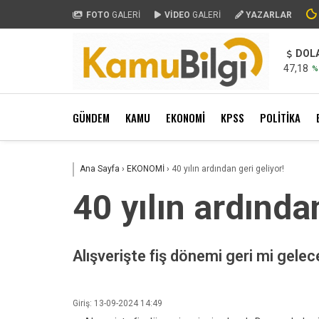
FOTO
GALERİ
VİDEO
GALERİ
YAZARLAR
DOL
47,18
%
GÜNDEM
KAMU
EKONOMİ
KPSS
POLİTİKA
Ana Sayfa
›
EKONOMİ
›
40 yılın ardından geri geliyor!
40 yılın ardında
Alışverişte fiş dönemi geri mi gele
Giriş: 13-09-2024 14:49