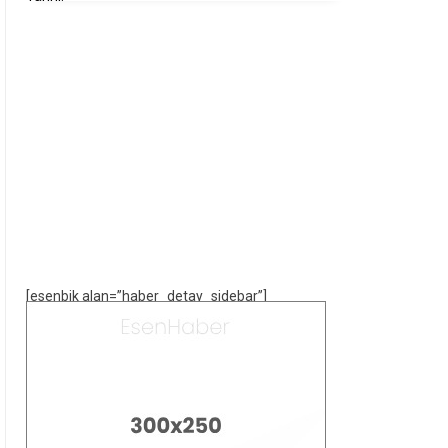
[esenbik alan=”haber_detay_sidebar”]