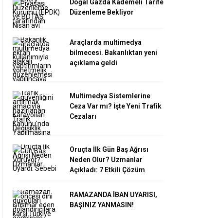
Doğal Gazda Kademeli Tarife
Düzenleme Bekliyor
Araçlarda multimedya
bilmecesi. Bakanlıktan yeni
açıklama geldi
Multimedya Sistemlerine
Ceza Var mı? İşte Yeni Trafik
Cezaları
Oruçta İlk Gün Baş Ağrısı
Neden Olur? Uzmanlar
Açıkladı: 7 Etkili Çözüm
RAMAZANDA İBAN UYARISI,
BAŞINIZ YANMASIN!