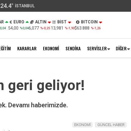
24.4
°
İSTANBUL
AR
EURO
ALTIN
BİST
BITCOIN
54,00
6,077
13,981
$63.888
0,04
%0,04
%-0,25
%-1,90
%-1,26
EĞİTİM
KARARLAR
EKONOMİ
SENDİKA
SERVİSLER
DİĞER
n geri geliyor!
cek. Devamı haberimizde.
EKONOMİ
GÜNCEL HABER