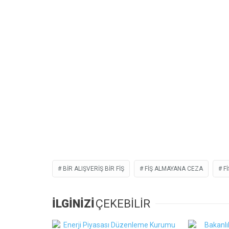
BIR ALIŞVERIŞ BIR FIŞ
FIŞ ALMAYANA CEZA
F
İLGİNİZİ
ÇEKEBİLİR