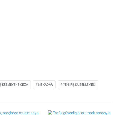
IŞ KESMEYENE CEZA
NE KADAR
YENI FIŞ DÜZENLEMESI