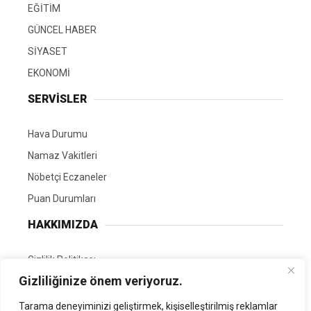
EĞİTİM
GÜNCEL HABER
SİYASET
EKONOMİ
SERVİSLER
Hava Durumu
Namaz Vakitleri
Nöbetçi Eczaneler
Puan Durumları
HAKKIMIZDA
Gizlilik Politikası
Gizliliğinize önem veriyoruz.
GÖNÜLLÜ EDİTÖRÜMÜZ OL
Tarama deneyiminizi geliştirmek, kişiselleştirilmiş reklamlar