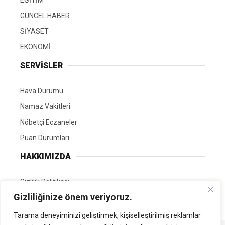
GÜNCEL HABER
SİYASET
EKONOMİ
SERVİSLER
Hava Durumu
Namaz Vakitleri
Nöbetçi Eczaneler
Puan Durumları
HAKKIMIZDA
Gizlilik Politikası
Gizliliğinize önem veriyoruz.
GÖNÜLLÜ EDİTÖRÜMÜZ OL
Tarama deneyiminizi geliştirmek, kişiselleştirilmiş reklamlar