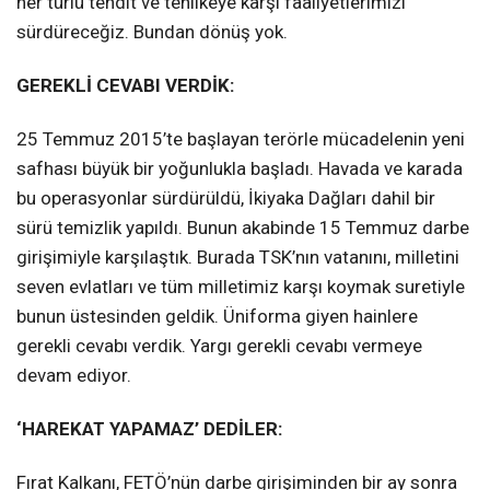
her türlü tehdit ve tehlikeye karşı faaliyetlerimizi
sürdüreceğiz. Bundan dönüş yok.
GEREKLİ CEVABI VERDİK:
25 Temmuz 2015’te başlayan terörle mücadelenin yeni
safhası büyük bir yoğunlukla başladı. Havada ve karada
bu operasyonlar sürdürüldü, İkiyaka Dağları dahil bir
sürü temizlik yapıldı. Bunun akabinde 15 Temmuz darbe
girişimiyle karşılaştık. Burada TSK’nın vatanını, milletini
seven evlatları ve tüm milletimiz karşı koymak suretiyle
bunun üstesinden geldik. Üniforma giyen hainlere
gerekli cevabı verdik. Yargı gerekli cevabı vermeye
devam ediyor.
‘HAREKAT YAPAMAZ’ DEDİLER:
Fırat Kalkanı, FETÖ’nün darbe girişiminden bir ay sonra