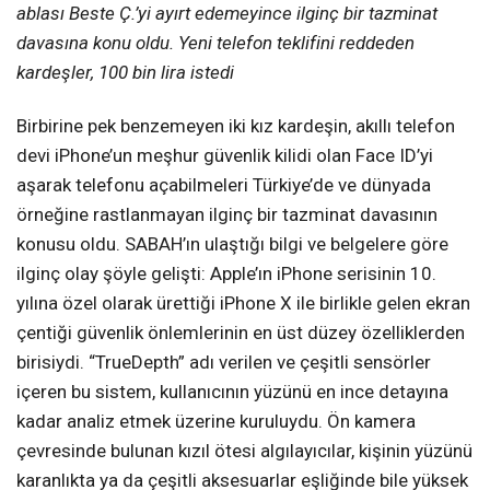
ablası Beste Ç.’yi ayırt edemeyince ilginç bir tazminat
davasına konu oldu. Yeni telefon teklifini reddeden
kardeşler, 100 bin lira istedi
Birbirine pek benzemeyen iki kız kardeşin, akıllı telefon
devi iPhone’un meşhur güvenlik kilidi olan Face ID’yi
aşarak telefonu açabilmeleri Türkiye’de ve dünyada
örneğine rastlanmayan ilginç bir tazminat davasının
konusu oldu. SABAH’ın ulaştığı bilgi ve belgelere göre
ilginç olay şöyle gelişti: Apple’ın iPhone serisinin 10.
yılına özel olarak ürettiği iPhone X ile birlikle gelen ekran
çentiği güvenlik önlemlerinin en üst düzey özelliklerden
birisiydi. “TrueDepth” adı verilen ve çeşitli sensörler
içeren bu sistem, kullanıcının yüzünü en ince detayına
kadar analiz etmek üzerine kuruluydu. Ön kamera
çevresinde bulunan kızıl ötesi algılayıcılar, kişinin yüzünü
karanlıkta ya da çeşitli aksesuarlar eşliğinde bile yüksek