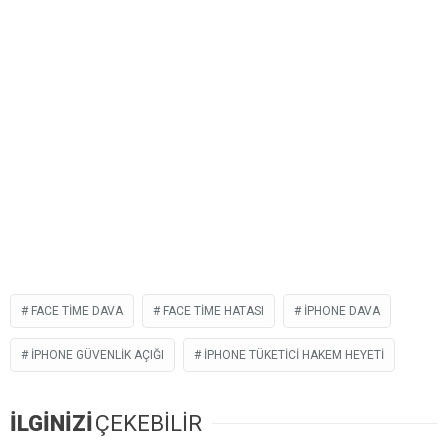
FACE TIME DAVA
FACE TIME HATASI
IPHONE DAVA
IPHONE GÜVENLIK AÇIĞI
IPHONE TÜKETICI HAKEM HEYETI
İLGİNİZİ
ÇEKEBİLİR