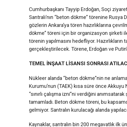
Cumhurbaşkanı Tayyip Erdoğan, Soçi ziyare
Santralı’nın “beton dökme” törenine Rusya Dev
gözlerin Ankara’ya tören hazırlıklarına çevr
dökme” töreni için bir organizasyon şirketi 
törenin yapılmasını hedefliyor. Hazırlıkların
gerçekleştirilecek. Törene, Erdoğan ve Putin’
TEMEL İNŞAAT LİSANSI SONRASI ATILA
Nükleer alanda “beton dökme”nin ne anlama g
Kurumu’nun (TAEK) kısa süre önce Akkuyu Nük
“sınırlı çalışma izni”ni verdiğini anımsatarak 
tamamladı. Beton dökme töreni, bu kapsamda 
gelmiyor. Santralın kurulacağı alanda yapılaca
Kaynaklar, santralın bin 200 megavatlık ilk ü