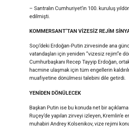
– Santralın Cumhuriyet’in 100. kuruluş yıld
edilmişti.
KOMMERSANT’TAN VİZESİZ REJİM SİNYA
Soçi’deki Erdoğan-Putin zirvesinde ana gün
vatandaşları için yeniden “vizesiz rejim”e dö
Cumhurbaşkanı Recep Tayyip Erdoğan, ortak ba
hacmine ulaşmak için tüm engellerin kaldırıl
muafiyetine dönülmesi talebini dile getirdi.
YENİDEN DÖNÜLECEK
Başkan Putin ise bu konuda net bir açıklam
Ruçey’de yapılan zirveyi izleyen, Kremlin’e 
muhabiri Andrey Kolsenikov, vize rejimi konus