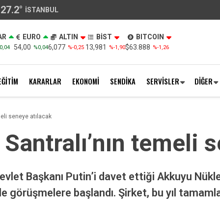
27.2
°
İSTANBUL
AR
EURO
ALTIN
BİST
BITCOIN
54,00
6,077
13,981
$63.888
0,04
%0,04
%-0,25
%-1,90
%-1,26
EĞİTİM
KARARLAR
EKONOMİ
SENDİKA
SERVİSLER
DİĞER
eli seneye atılacak
Santralı’nın temeli s
let Başkanı Putin’i davet ettiği Akkuyu Nükle
i ile görüşmelere başlandı. Şirket, bu yıl tama