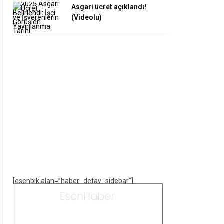
Asgari ücret açıklandı!
(Videolu)
[esenbik alan=”haber_detay_sidebar”]