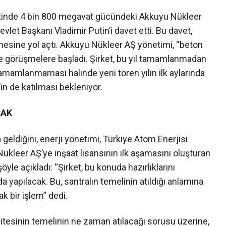
tinde 4 bin 800 megavat gücündeki Akkuyu Nükleer
let Başkanı Vladimir Putin’i davet etti. Bu davet,
ilmesine yol açtı. Akkuyu Nükleer AŞ yönetimi, “beton
ile görüşmelere başladı. Şirket, bu yıl tamamlanmadan
 tamamlanmaması halinde yeni tören yılın ilk aylarında
in de katılması bekleniyor.
CAK
eldiğini, enerji yönetimi, Türkiye Atom Enerjisi
leer AŞ’ye inşaat lisansının ilk aşamasını oluşturan
şöyle açıkladı: “Şirket, bu konuda hazırlıklarını
yapılacak. Bu, santralın temelinin atıldığı anlamına
k bir işlem” dedi.
nitesinin temelinin ne zaman atılacağı sorusu üzerine,