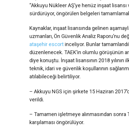
“Akkuyu Nükleer AŞ’ye henüz inşaat lisansı ver
sürdürüyor, öngörülen belgeleri tamamlamak 
Kaynaklar, inşaat lisansında gelinen aşamayla
uzmanları, Ön Güvenlik Analiz Raporu’nu değe
ataşehir escort
inceliyor. Bunlar tamamlandık
düzenlenecek. TAEK’in olumlu görüşünün ard
diye konuştu. İnşaat lisansının 2018 yılının i
teknik, idari ve güvenlik koşullarının sağlanm
atılabileceği belirtiliyor.
– Akkuyu NGS için şirkete 15 Haziran 2017’de
verildi.
– Tamamen işletmeye alınmasından sonra Türk
karşılaması öngörülüyor.