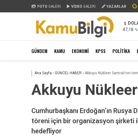
FOTO
GALERİ
VİDEO
GALERİ
YAZARLAR
DOL
47,18
%
GÜNDEM
KAMU
EKONOMİ
KPSS
POLİTİKA
Ana Sayfa
›
GÜNCEL HABER
›
Akkuyu Nükleer Santralı’nın tem
Akkuyu Nükleer 
Cumhurbaşkanı Erdoğan’ın Rusya Dev
töreni için bir organizasyon şirket
hedefliyor