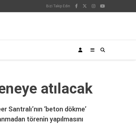
Bizi Takip Edin
eneye atılacak
er Santralı’nın ‘beton dökme’
mlanmadan törenin yapılmasını