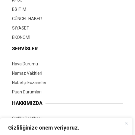
KPSS
EĞİTİM
GÜNCEL HABER
SİYASET
EKONOMİ
SERVİSLER
Hava Durumu
Namaz Vakitleri
Nöbetçi Eczaneler
Puan Durumları
HAKKIMIZDA
Gizlilik Politikası
Gizliliğinize önem veriyoruz.
GÖNÜLLÜ EDİTÖRÜMÜZ OL