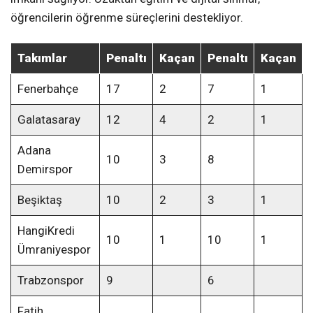
öğrencilerin öğrenme süreçlerini destekliyor.
Takımlar
Penaltı
Kaçan
Penaltı
Kaçan
Fenerbahçe
17
2
7
1
Galatasaray
12
4
2
1
Adana
10
3
8
Demirspor
Beşiktaş
10
2
3
1
HangiKredi
10
1
10
1
Ümraniyespor
Trabzonspor
9
6
Fatih