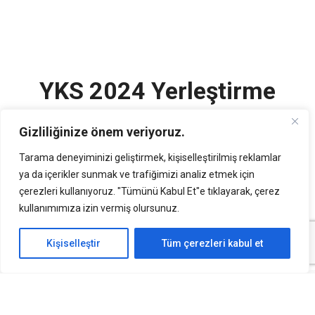
YKS 2024 Yerleştirme
Sonuçları Açıklandı
Gizliliğinize önem veriyoruz.
Tarama deneyiminizi geliştirmek, kişiselleştirilmiş reklamlar
13 Ağustos 2024
ya da içerikler sunmak ve trafiğimizi analiz etmek için
çerezleri kullanıyoruz. "Tümünü Kabul Et"e tıklayarak, çerez
2024 Yükseköğretim Kurumları Sınavı (YKS) yerleştirme
kullanımımıza izin vermiş olursunuz.
sonuçları bugün açıklandı. Adaylar, yerleştirme
Kişiselleştir
Tüm çerezleri kabul et
sonuçlarına
ÖSYM’nin resmi internet sitesi
üzerinden
erişebilirler.
ÖSYM tarafından açıklanan sayısal verilere göre, Temel