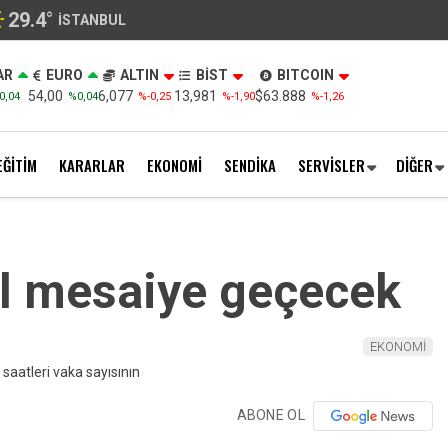
29.4
°
İSTANBUL
AR
EURO
ALTIN
BİST
BITCOIN
54,00
6,077
13,981
$63.888
0,04
%0,04
%-0,25
%-1,90
%-1,26
EĞİTİM
KARARLAR
EKONOMİ
SENDİKA
SERVİSLER
DİĞER
l mesaiye geçecek
EKONOMİ
ABONE OL