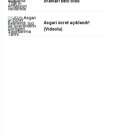
oranları belli oldu
Asgari ücret açıklandı!
(Videolu)