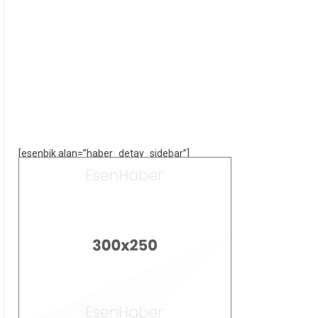
[esenbik alan=”haber_detay_sidebar”]