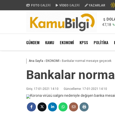
FOTO
GALERİ
VİDEO
GALERİ
YAZARLAR
DOL
47,18
%
GÜNDEM
KAMU
EKONOMİ
KPSS
POLİTİKA
Ana Sayfa
›
EKONOMİ
›
Bankalar normal mesaiye geçecek
Bankalar norma
Giriş: 17-01-2021 14:10
Güncelleme: 17-01-2021 14:10