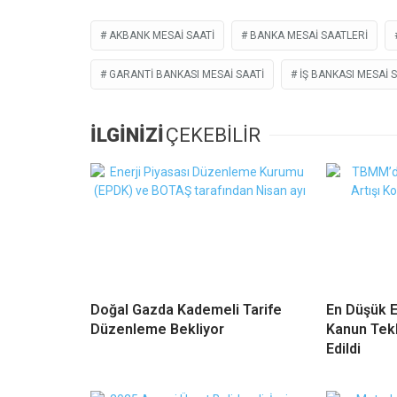
AKBANK MESAI SAATI
BANKA MESAI SAATLERI
GARANTI BANKASI MESAI SAATI
IŞ BANKASI MESAI 
İLGİNİZİ
ÇEKEBİLİR
Doğal Gazda Kademeli Tarife
En Düşük E
Düzenleme Bekliyor
Kanun Tekl
Edildi