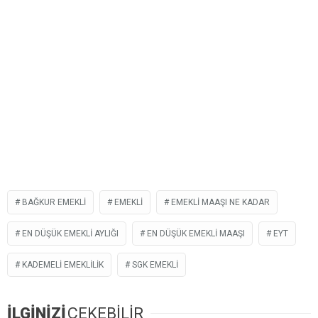
BAĞKUR EMEKLI
EMEKLI
EMEKLI MAAŞI NE KADAR
EN DÜŞÜK EMEKLI AYLIĞI
EN DÜŞÜK EMEKLI MAAŞI
EYT
KADEMELI EMEKLILIK
SGK EMEKLI
İLGİNİZİ
ÇEKEBİLİR