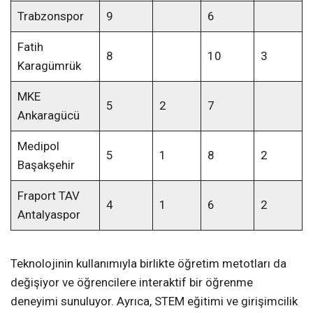
Trabzonspor
9
6
Fatih
8
10
3
Karagümrük
MKE
5
2
7
Ankaragücü
Medipol
5
1
8
2
Başakşehir
Fraport TAV
4
1
6
2
Antalyaspor
Teknolojinin kullanımıyla birlikte öğretim metotları da
değişiyor ve öğrencilere interaktif bir öğrenme
deneyimi sunuluyor. Ayrıca, STEM eğitimi ve girişimcilik