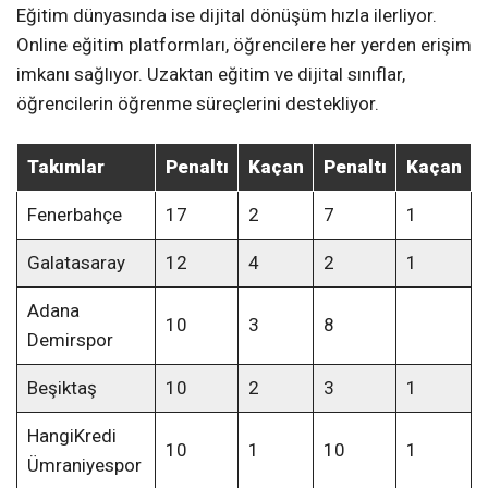
Eğitim dünyasında ise dijital dönüşüm hızla ilerliyor.
Online eğitim platformları, öğrencilere her yerden erişim
imkanı sağlıyor. Uzaktan eğitim ve dijital sınıflar,
öğrencilerin öğrenme süreçlerini destekliyor.
Takımlar
Penaltı
Kaçan
Penaltı
Kaçan
Fenerbahçe
17
2
7
1
Galatasaray
12
4
2
1
Adana
10
3
8
Demirspor
Beşiktaş
10
2
3
1
HangiKredi
10
1
10
1
Ümraniyespor