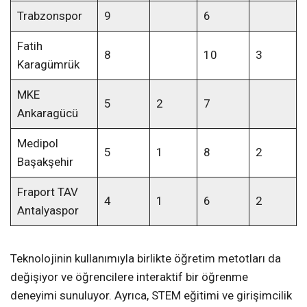
Trabzonspor
9
6
Fatih
8
10
3
Karagümrük
MKE
5
2
7
Ankaragücü
Medipol
5
1
8
2
Başakşehir
Fraport TAV
4
1
6
2
Antalyaspor
Teknolojinin kullanımıyla birlikte öğretim metotları da
değişiyor ve öğrencilere interaktif bir öğrenme
deneyimi sunuluyor. Ayrıca, STEM eğitimi ve girişimcilik