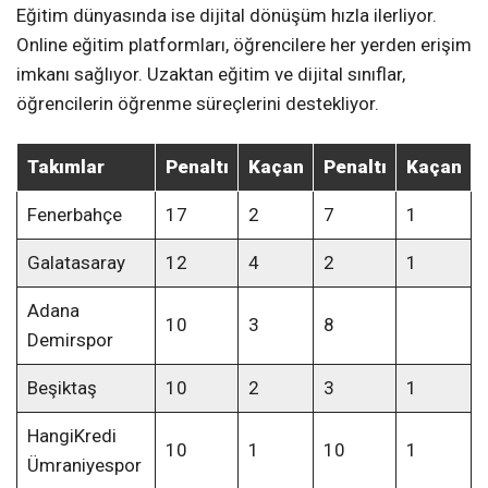
Eğitim dünyasında ise dijital dönüşüm hızla ilerliyor.
Online eğitim platformları, öğrencilere her yerden erişim
imkanı sağlıyor. Uzaktan eğitim ve dijital sınıflar,
öğrencilerin öğrenme süreçlerini destekliyor.
Takımlar
Penaltı
Kaçan
Penaltı
Kaçan
Fenerbahçe
17
2
7
1
Galatasaray
12
4
2
1
Adana
10
3
8
Demirspor
Beşiktaş
10
2
3
1
HangiKredi
10
1
10
1
Ümraniyespor