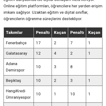
Online eğitim platformları, öğrencilere her yerden erişim
imkanı sağlıyor. Uzaktan eğitim ve dijital sınıflar,
öğrencilerin öğrenme süreçlerini destekliyor.
Takımlar
Penaltı
Kaçan
Penaltı
Kaçan
Fenerbahçe
17
2
7
1
Galatasaray
12
4
2
1
Adana
10
3
8
Demirspor
Beşiktaş
10
2
3
1
HangiKredi
10
1
10
1
Ümraniyespor