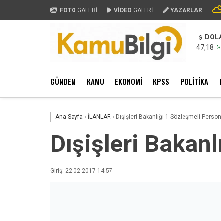
FOTO
GALERİ
VİDEO
GALERİ
YAZARLAR
DOL
47,18
%
GÜNDEM
KAMU
EKONOMİ
KPSS
POLİTİKA
Ana Sayfa
›
İLANLAR
›
Dışişleri Bakanlığı 1 Sözleşmeli Perso
Dışişleri Bakan
Giriş: 22-02-2017 14:57