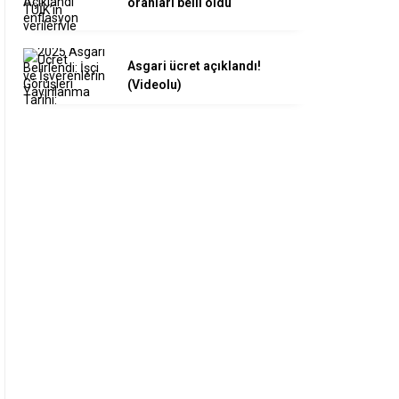
oranları belli oldu
Asgari ücret açıklandı!
(Videolu)