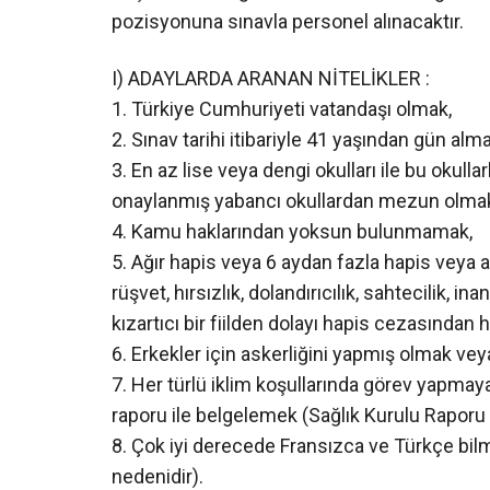
pozisyonuna sınavla personel alınacaktır.
I) ADAYLARDA ARANAN NİTELİKLER :
1. Türkiye Cumhuriyeti vatandaşı olmak,
2. Sınav tarihi itibariyle 41 yaşından gün al
3. En az lise veya dengi okulları ile bu okull
onaylanmış yabancı okullardan mezun olma
4. Kamu haklarından yoksun bulunmamak,
5. Ağır hapis veya 6 aydan fazla hapis veya af
rüşvet, hırsızlık, dolandırıcılık, sahtecilik, in
kızartıcı bir fiilden dolayı hapis cezasınd
6. Erkekler için askerliğini yapmış olmak ve
7. Her türlü iklim koşullarında görev yapma
raporu ile belgelemek (Sağlık Kurulu Raporu
8. Çok iyi derecede Fransızca ve Türkçe bil
nedenidir).