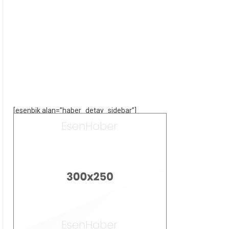
[esenbik alan=”haber_detay_sidebar”]