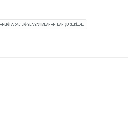
LIĞI ARACILIĞIYLA YAYIMLANAN ILAN ŞU ŞEKILDE;