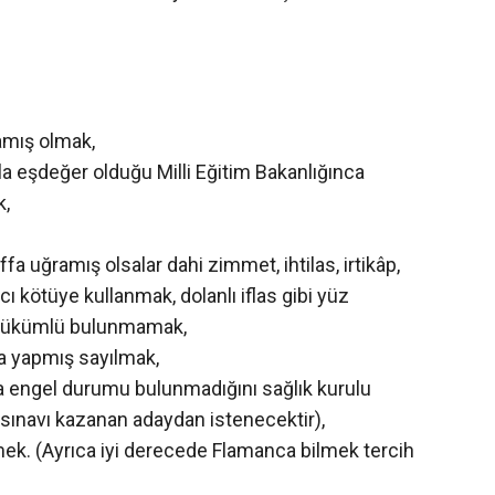
mamış olmak,
arla eşdeğer olduğu Milli Eğitim Bakanlığınca
k,
fa uğramış olsalar dahi zimmet, ihtilas, irtikâp,
ancı kötüye kullanmak, dolanlı iflas gibi yüz
an hükümlü bulunmamak,
ya yapmış sayılmak,
ya engel durumu bulunmadığını sağlık kurulu
 sınavı kazanan adaydan istenecektir),
mek. (Ayrıca iyi derecede Flamanca bilmek tercih