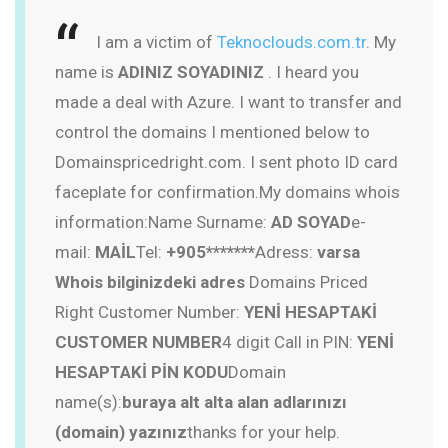
I am a victim of
Teknoclouds.com.tr
. My
name is
ADINIZ SOYADINIZ
. I heard you
made a deal with Azure. I want to transfer and
control the domains I mentioned below to
Domainspricedright.com. I sent photo ID card
faceplate for confirmation.
My domains whois
information:
Name Surname:
AD SOYAD
e-
mail:
MAİL
Tel:
+905*******
Adress:
varsa
Whois bilginizdeki adres
Domains Priced
Right Customer Number:
YENİ HESAPTAKİ
CUSTOMER NUMBER
4 digit Call in PIN:
YENİ
HESAPTAKİ PİN KODU
Domain
name(s):
buraya alt alta alan adlarınızı
(domain) yazınız
thanks for your help.