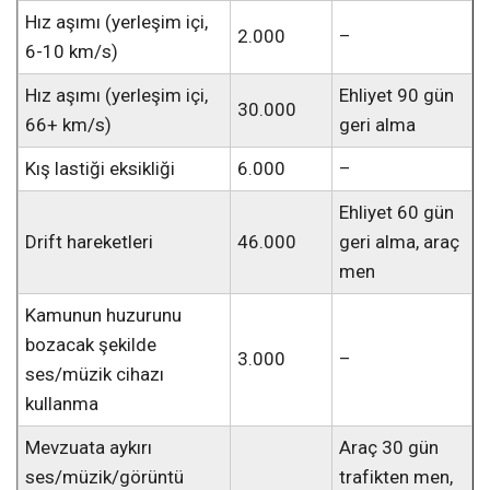
Hız aşımı (yerleşim içi,
2.000
–
6-10 km/s)
Hız aşımı (yerleşim içi,
Ehliyet 90 gün
30.000
66+ km/s)
geri alma
Kış lastiği eksikliği
6.000
–
Ehliyet 60 gün
Drift hareketleri
46.000
geri alma, araç
men
Kamunun huzurunu
bozacak şekilde
3.000
–
ses/müzik cihazı
kullanma
Mevzuata aykırı
Araç 30 gün
ses/müzik/görüntü
trafikten men,