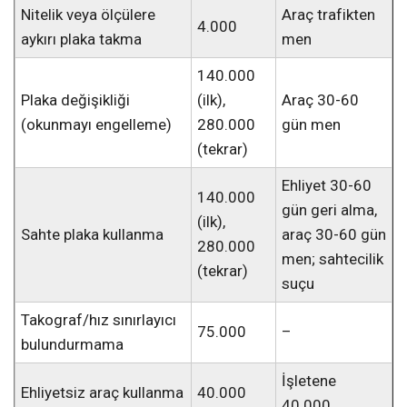
Nitelik veya ölçülere
Araç trafikten
4.000
aykırı plaka takma
men
140.000
Plaka değişikliği
(ilk),
Araç 30-60
(okunmayı engelleme)
280.000
gün men
(tekrar)
Ehliyet 30-60
140.000
gün geri alma,
(ilk),
Sahte plaka kullanma
araç 30-60 gün
280.000
men; sahtecilik
(tekrar)
suçu
Takograf/hız sınırlayıcı
75.000
–
bulundurmama
İşletene
Ehliyetsiz araç kullanma
40.000
40.000