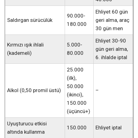
Ehliyet 60 gün
90.000-
Saldırgan sürücülük
geri alma, araç
180.000
30 gün men
Ehliyet 30-90
Kırmızı ışık ihlali
5.000-
gün geri alma,
(kademeli)
80.000
6. ihlalde iptal
25.000
(ilk),
50.000
Alkol (0,50 promil üstü)
–
(ikinci),
150.000
(üçüncü+)
Uyuşturucu etkisi
150.000
Ehliyet iptal
altında kullanma