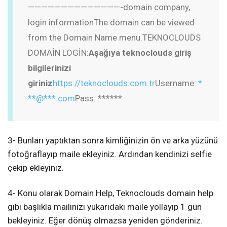
——————————————-
domain company,
login information
The domain can be viewed
from the Domain Name menu.
TEKNOCLOUDS
DOMAİN LOGİN:
Aşağıya teknoclouds giriş
bilgilerinizi
giriniz
https://teknoclouds.com.tr
Username:
*
**@***.com
Pass: ******
3- Bunları yaptıktan sonra kimliğinizin ön ve arka yüzünü
fotoğraflayıp maile ekleyiniz. Ardından kendinizi selfie
çekip ekleyiniz.
4- Konu olarak Domain Help, Teknoclouds domain help
gibi başlıkla mailinizi yukarıdaki maile yollayıp 1 gün
bekleyiniz. Eğer dönüş olmazsa yeniden gönderiniz.