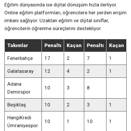
Eğitim dünyasında ise dijital dönüşüm hızla ilerliyor.
Online eğitim platformları, öğrencilere her yerden erişim
imkanı sağlıyor. Uzaktan eğitim ve dijital sınıflar,
öğrencilerin öğrenme süreçlerini destekliyor.
Takımlar
Penaltı
Kaçan
Penaltı
Kaçan
Fenerbahçe
17
2
7
1
Galatasaray
12
4
2
1
Adana
10
3
8
Demirspor
Beşiktaş
10
2
3
1
HangiKredi
10
1
10
1
Ümraniyespor