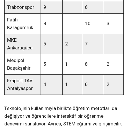
Trabzonspor
9
6
Fatih
8
10
3
Karagümrük
MKE
5
2
7
Ankaragücü
Medipol
5
1
8
2
Başakşehir
Fraport TAV
4
1
6
2
Antalyaspor
Teknolojinin kullanımıyla birlikte öğretim metotları da
değişiyor ve öğrencilere interaktif bir öğrenme
deneyimi sunuluyor. Ayrıca, STEM eğitimi ve girişimcilik