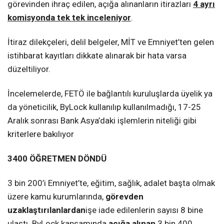
görevinden ihraç edilen, açığa alınanların itirazları
4 ayrı
komisyonda tek tek inceleniyor
.
İtiraz dilekçeleri, delil belgeler, MİT ve Emniyet’ten gelen
istihbarat kayıtları dikkate alınarak bir hata varsa
düzeltiliyor.
İncelemelerde, FETÖ ile bağlantılı kuruluşlarda üyelik ya
da yöneticilik, ByLock kullanılıp kullanılmadığı, 17-25
Aralık sonrası Bank Asya’daki işlemlerin niteliği gibi
kriterlere bakılıyor
3400 ÖĞRETMEN DÖNDÜ
3 bin 200’i Emniyet’te, eğitim, sağlık, adalet başta olmak
üzere kamu kurumlarında,
görevden
uzaklaştırılanlardan
işe iade edilenlerin sayısı 8 bine
ulaştı. ByLock kapsamında
açığa alınan
3 bin 400