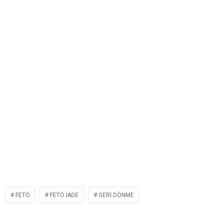
FETÖ
FETÖ IADE
GERI DÖNME