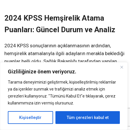
2024 KPSS Hemşirelik Atama
Puanları: Güncel Durum ve Analiz
2024 KPSS sonuçlarının açıklanmasının ardından,
hemşirelik atamalarıyla ilgili adayların merakla beklediği
puanlar belli oldu. Sağlık Bakanlığı tarafından yapılan
atamalarda, hemşirelik kadroları için belirlenen taban ve
Gizliliğinize önem veriyoruz.
tavan puanlar dikkat çekiyor. Bu yıl, KPSS P3 puan türüne
Tarama deneyiminizi geliştirmek, kişiselleştirilmiş reklamlar
göre yapılan atamalarda, puan aralıkları oldukça dar bir
ya da içerikler sunmak ve trafiğimizi analiz etmek için
bantta yoğunlaştı. Özellikle 81-84 puan aralığı, birçok
çerezleri kullanıyoruz. "Tümünü Kabul Et"e tıklayarak, çerez
adayın tercihlerini şekillendiren temel faktörlerden biri
kullanımımıza izin vermiş olursunuz.
oldu.
Kişiselleştir
Tüm çerezleri kabul et
2024 KPSS Hemşirelik Atama Puanları