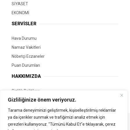
SİYASET
EKONOMİ
SERVİSLER
Hava Durumu
Namaz Vakitleri
Nöbetçi Eczaneler
Puan Durumları
HAKKIMIZDA
Gizlilik Politikası
Gizliliğinize önem veriyoruz.
GÖNÜLLÜ EDİTÖRÜMÜZ OL
Tarama deneyiminizi geliştirmek, kişiselleştirilmiş reklamlar
ya da içerikler sunmak ve trafiğimizi analiz etmek için
Tüm Hakları Saklıdır. | Kamubilgi.com | 2026
çerezleri kullanıyoruz. "Tümünü Kabul Et"e tıklayarak, çerez