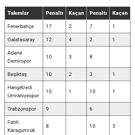
Takımlar
Penaltı
Kaçan
Penaltı
Kaçan
Fenerbahçe
17
2
7
1
Galatasaray
12
4
2
1
Adana
10
3
8
Demirspor
Beşiktaş
10
2
3
1
HangiKredi
10
1
10
1
Ümraniyespor
Trabzonspor
9
6
Fatih
8
10
3
Karagümrük