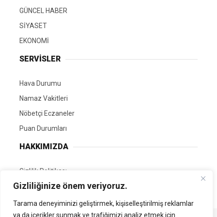
GÜNCEL HABER
SİYASET
EKONOMİ
SERVİSLER
Hava Durumu
Namaz Vakitleri
Nöbetçi Eczaneler
Puan Durumları
HAKKIMIZDA
Gizlilik Politikası
Gizliliğinize önem veriyoruz.
GÖNÜLLÜ EDİTÖRÜMÜZ OL
Tarama deneyiminizi geliştirmek, kişiselleştirilmiş reklamlar
ya da içerikler sunmak ve trafiğimizi analiz etmek için