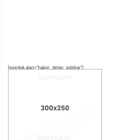
[esenbik alan=”haber_detay_sidebar”]