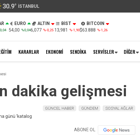
30.9
°
İSTANBUL
AR
EURO
ALTIN
BİST
BITCOIN
54,00
6,077
13,981
$63.888
0,04
%0,04
%-0,25
%-1,90
%-1,26
EĞİTİM
KARARLAR
EKONOMİ
SENDİKA
SERVİSLER
DİĞER
mesi
n dakika gelişmesi
GÜNCEL HABER
GÜNDEM
SOSYAL AĞLAR
ABONE OL