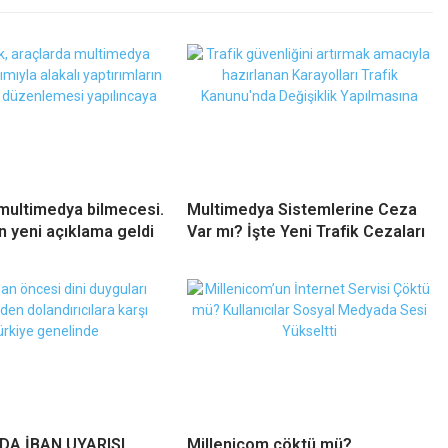
multimedya bilmecesi.
Multimedya Sistemlerine Ceza
n yeni açıklama geldi
Var mı? İşte Yeni Trafik Cezaları
A İBAN UYARISI,
Millenicom çöktü mü?