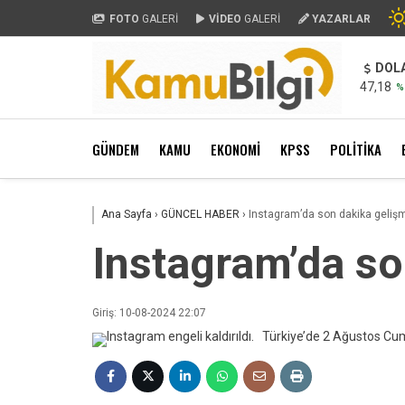
FOTO
GALERİ
VİDEO
GALERİ
YAZARLAR
DOL
47,18
%
GÜNDEM
KAMU
EKONOMİ
KPSS
POLİTİKA
Ana Sayfa
›
GÜNCEL HABER
›
Instagram’da son dakika geliş
Instagram’da so
Giriş: 10-08-2024 22:07