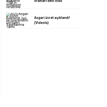
oranları belli oldu
Asgari ücret açıklandı!
(Videolu)