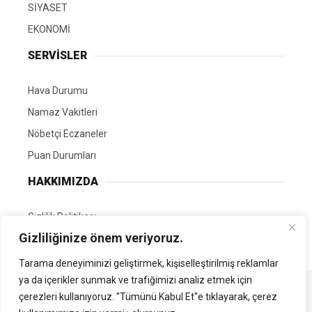
SİYASET
EKONOMİ
SERVİSLER
Hava Durumu
Namaz Vakitleri
Nöbetçi Eczaneler
Puan Durumları
HAKKIMIZDA
Gizlilik Politikası
Gizliliğinize önem veriyoruz.
GÖNÜLLÜ EDİTÖRÜMÜZ OL
Tarama deneyiminizi geliştirmek, kişiselleştirilmiş reklamlar
ya da içerikler sunmak ve trafiğimizi analiz etmek için
Tüm Hakları Saklıdır. | Kamubilgi.com | 2026
çerezleri kullanıyoruz. "Tümünü Kabul Et"e tıklayarak, çerez