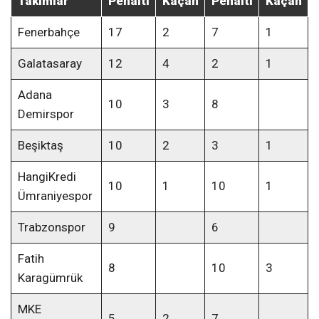
Takımlar
Penaltı
Kaçan
Penaltı
Kaçan
Fenerbahçe
17
2
7
1
Galatasaray
12
4
2
1
Adana
10
3
8
Demirspor
Beşiktaş
10
2
3
1
HangiKredi
10
1
10
1
Ümraniyespor
Trabzonspor
9
6
Fatih
8
10
3
Karagümrük
MKE
5
2
7