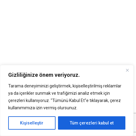
Gizliliğinize önem veriyoruz.
Tarama deneyiminizi geliştirmek, kişiselleştirilmiş reklamlar
ya da içerikler sunmak ve trafiğimizi analiz etmek için
çerezleri kullanıyoruz. "Tümünü Kabul Et"e tıklayarak, çerez
kullanımımıza izin vermiş olursunuz.
Kişiselleştir
Tüm çerezleri kabul et
YORUMLAR