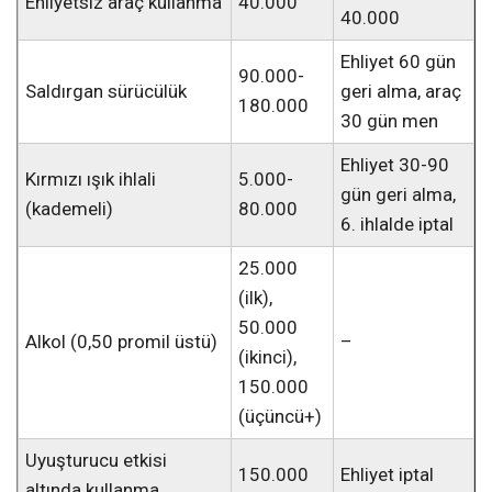
Ehliyetsiz araç kullanma
40.000
40.000
Ehliyet 60 gün
90.000-
Saldırgan sürücülük
geri alma, araç
180.000
30 gün men
Ehliyet 30-90
Kırmızı ışık ihlali
5.000-
gün geri alma,
(kademeli)
80.000
6. ihlalde iptal
25.000
(ilk),
50.000
Alkol (0,50 promil üstü)
–
(ikinci),
150.000
(üçüncü+)
Uyuşturucu etkisi
150.000
Ehliyet iptal
altında kullanma