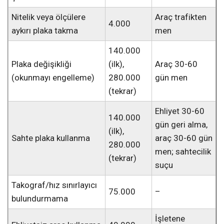
Nitelik veya ölçülere
Araç trafikten
4.000
aykırı plaka takma
men
140.000
Plaka değişikliği
(ilk),
Araç 30-60
(okunmayı engelleme)
280.000
gün men
(tekrar)
Ehliyet 30-60
140.000
gün geri alma,
(ilk),
Sahte plaka kullanma
araç 30-60 gün
280.000
men; sahtecilik
(tekrar)
suçu
Takograf/hız sınırlayıcı
75.000
–
bulundurmama
İşletene