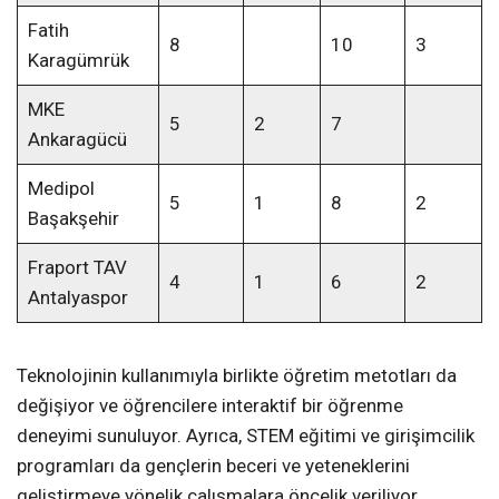
Fatih
8
10
3
Karagümrük
MKE
5
2
7
Ankaragücü
Medipol
5
1
8
2
Başakşehir
Fraport TAV
4
1
6
2
Antalyaspor
Teknolojinin kullanımıyla birlikte öğretim metotları da
değişiyor ve öğrencilere interaktif bir öğrenme
deneyimi sunuluyor. Ayrıca, STEM eğitimi ve girişimcilik
programları da gençlerin beceri ve yeteneklerini
geliştirmeye yönelik çalışmalara öncelik veriliyor.