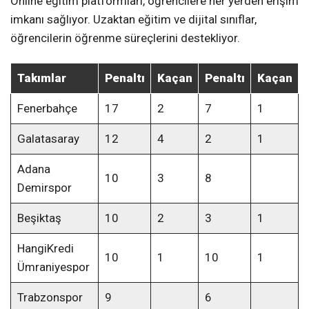
Online eğitim platformları, öğrencilere her yerden erişim
imkanı sağlıyor. Uzaktan eğitim ve dijital sınıflar,
öğrencilerin öğrenme süreçlerini destekliyor.
Takımlar
Penaltı
Kaçan
Penaltı
Kaçan
Fenerbahçe
17
2
7
1
Galatasaray
12
4
2
1
Adana
10
3
8
Demirspor
Beşiktaş
10
2
3
1
HangiKredi
10
1
10
1
Ümraniyespor
Trabzonspor
9
6