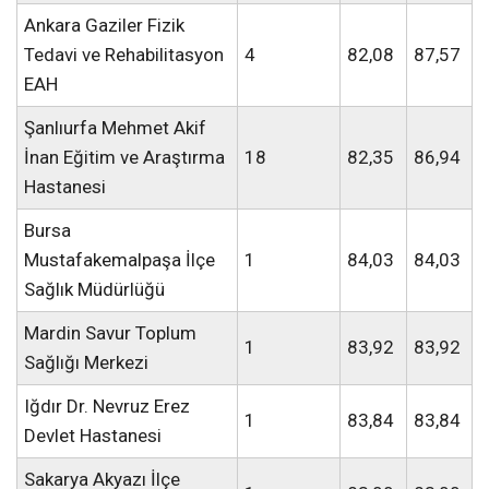
Ankara Gaziler Fizik
Tedavi ve Rehabilitasyon
4
82,08
87,57
EAH
Şanlıurfa Mehmet Akif
İnan Eğitim ve Araştırma
18
82,35
86,94
Hastanesi
Bursa
Mustafakemalpaşa İlçe
1
84,03
84,03
Sağlık Müdürlüğü
Mardin Savur Toplum
1
83,92
83,92
Sağlığı Merkezi
Iğdır Dr. Nevruz Erez
1
83,84
83,84
Devlet Hastanesi
Sakarya Akyazı İlçe