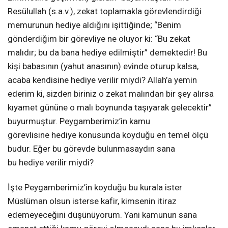
Resülullah (s.a.v.), zekat toplamakla görevlendirdiği
memurunun hediye aldığını işittiğinde; “Benim
gönderdiğim bir görevliye ne oluyor ki: “Bu zekat
malıdır; bu da bana hediye edilmiştir” demektedir! Bu
kişi babasının (yahut anasının) evinde oturup kalsa,
acaba kendisine hediye verilir miydi? Allah’a yemin
ederim ki, sizden biriniz o zekat malından bir şey alırsa
kıyamet gününe o malı boynunda taşıyarak gelecektir”
buyurmuştur. Peygamberimiz’in kamu
görevlisine hediye konusunda koyduğu en temel ölçü
budur. Eğer bu görevde bulunmasaydın sana
bu hediye verilir miydi?
İşte Peygamberimiz’in koyduğu bu kurala ister
Müslüman olsun isterse kafir, kimsenin itiraz
edemeyeceğini düşünüyorum. Yani kamunun sana