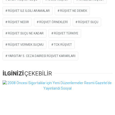
RÜŞVET ILE ILGILI ARAMALAR
RÜŞVET NE DEMEK
RÜŞVET NEDIR
RÜŞVET ÖRNEKLERI
RÜŞVET SUÇU
RÜŞVET SUÇU NE KADAR
RÜŞVET TÜRKIYE
RÜŞVET VERMEK SUÇMU
TCK RÜŞVET
YARGITAY 5. CEZA DAIRESI RÜŞVET KARARLARI
İLGİNİZİ
ÇEKEBİLİR