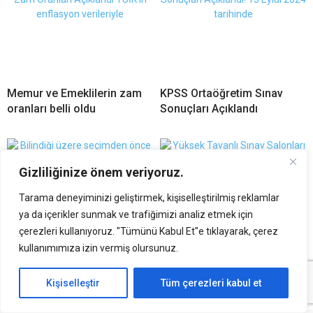
Memur ve Emeklilerin zam
KPSS Ortaöğretim Sınav
oranları belli oldu
Sonuçları Açıklandı
Gizliliğinize önem veriyoruz.
Tarama deneyiminizi geliştirmek, kişiselleştirilmiş reklamlar
ya da içerikler sunmak ve trafiğimizi analiz etmek için
çerezleri kullanıyoruz. "Tümünü Kabul Et"e tıklayarak, çerez
kullanımımıza izin vermiş olursunuz.
Öğretmenlik Mülakatları Ne
Sınav Performansınızı
Zaman Kalkacak
Girdiğiniz Ortam
Kişiselleştir
Tüm çerezleri kabul et
Etkiliyormuş