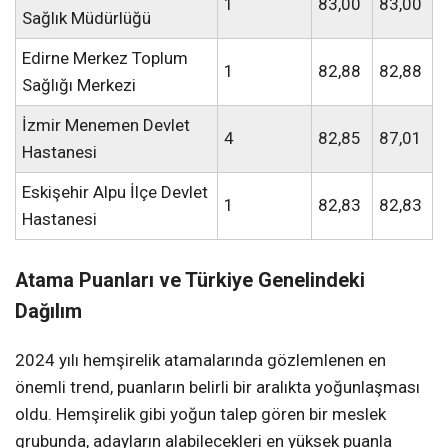
1
83,00
83,00
Sağlık Müdürlüğü
Edirne Merkez Toplum
1
82,88
82,88
Sağlığı Merkezi
İzmir Menemen Devlet
4
82,85
87,01
Hastanesi
Eskişehir Alpu İlçe Devlet
1
82,83
82,83
Hastanesi
Atama Puanları ve Türkiye Genelindeki
Dağılım
2024 yılı hemşirelik atamalarında gözlemlenen en
önemli trend, puanların belirli bir aralıkta yoğunlaşması
oldu. Hemşirelik gibi yoğun talep gören bir meslek
grubunda, adayların alabilecekleri en yüksek puanla