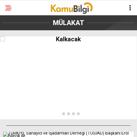
MÜLAKAT
Öğretmenlik Mülakatları Ne Zaman
Kalkacak