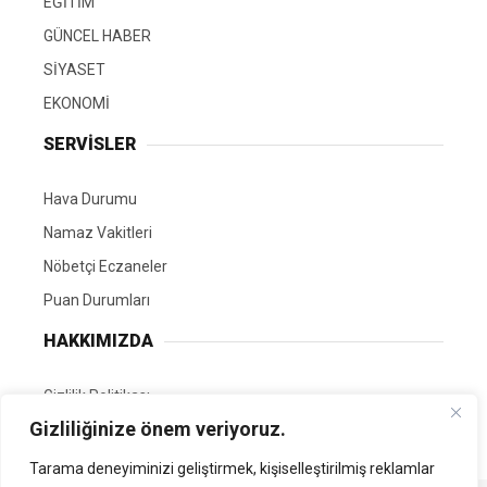
EĞİTİM
GÜNCEL HABER
SİYASET
EKONOMİ
SERVİSLER
Hava Durumu
Namaz Vakitleri
Nöbetçi Eczaneler
Puan Durumları
HAKKIMIZDA
Gizlilik Politikası
Gizliliğinize önem veriyoruz.
GÖNÜLLÜ EDİTÖRÜMÜZ OL
Tarama deneyiminizi geliştirmek, kişiselleştirilmiş reklamlar