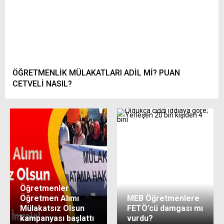
ÖĞRETMENLİK MÜLAKATLARI ADİL Mİ? PUAN
CETVELİ NASIL?
Öğretmenler
Öğretmen Alımı
MEB Öğretmenlere
Mülakatsız Olsun
FETÖ’cü damgası mı
kampanyası başlattı
vurdu?