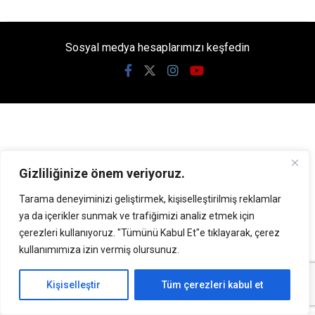
Sosyal medya hesaplarımızı keşfedin
Gizliliğinize önem veriyoruz.
Tarama deneyiminizi geliştirmek, kişiselleştirilmiş reklamlar
ya da içerikler sunmak ve trafiğimizi analiz etmek için
çerezleri kullanıyoruz. "Tümünü Kabul Et"e tıklayarak, çerez
kullanımımıza izin vermiş olursunuz.
KATEGORİLER
Kişiselleştir
Tüm çerezleri kabul et