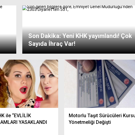
Son Dakika: Yeni KHK yayımlandı! Çok
Sayıda İhraç Var!
K ile “EVLİLİK
Motorlu Taşıt Sürücüleri Kurs
AMLARI YASAKLANDI
Yönetmeliği Değişti