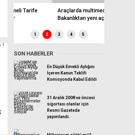
Araçlarda multimedya bilmecesi.
Multimedy
Bakanlıktan yeni açıklama geldi
Var mı? İş
1
2
3
4
5
SON HABERLER
En Düşük Emekli Aylığını
İçeren Kanun Teklifi
Komisyonda Kabul Edildi
31 Aralık 2008 ve öncesi
sigortası olanlar için
Resmi Gazetede
K
yayımlandı.