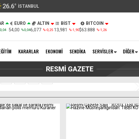
26.6
°
İSTANBUL
AR
EURO
ALTIN
BİST
BITCOIN
54,00
6,077
13,981
$63.888
0,04
%0,04
%-0,25
%-1,90
%-1,26
EĞİTİM
KARARLAR
EKONOMİ
SENDİKA
SERVİSLER
DİĞER
tası olanlar için Resmi Gazetede yayımlandı.
RESMİ GAZETE
2
3
4
5