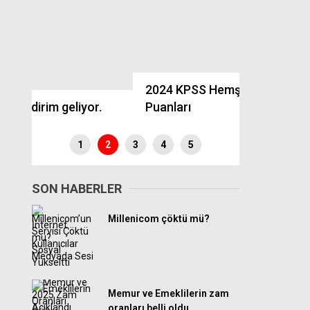
En Düşük E
2024 KPSS Hemşirelik Atama
Kanun Tek
.
Puanları
Edildi
1
2
3
4
5
SON HABERLER
Millenicom çöktü mü?
Memur ve Emeklilerin zam
oranları belli oldu