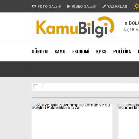
FOTO
GALERİ
VİDEO
GALERİ
YAZARLAR
DOL
47,18
%
GÜNDEM
KAMU
EKONOMİ
KPSS
POLİTİKA
31 Aralık 2008 ve öncesi sigor
1