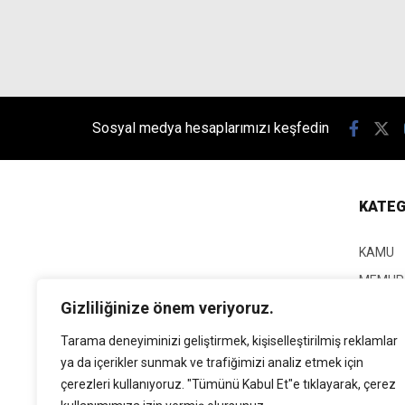
Sosyal medya hesaplarımızı keşfedin
KATEG
KAMU
MEMUR
Gizliliğinize önem veriyoruz.
KPSS
EĞİTİM
Tarama deneyiminizi geliştirmek, kişiselleştirilmiş reklamlar
ya da içerikler sunmak ve trafiğimizi analiz etmek için
GÜNCEL
çerezleri kullanıyoruz. "Tümünü Kabul Et"e tıklayarak, çerez
SİYASE