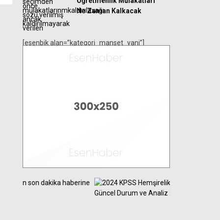
Öğretmenlik Mülakatları
Ne Zaman Kalkacak
[esenbik alan=”kategori_manset_yani”]