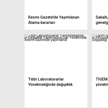
Oruçta İlk Gün Baş Ağrısı Neden
a
Olur? Uzmanlar Açıkladı: 7 Etkili
RAMAZAND
arı
Çözüm
BAŞINIZ Y
Resmi Gazete!de Yayımlanan
Sakallı
Atama kararları
genel
Tıbbi Laboratuvarlar
TİGEM 
Yönetmeliğinde değişiklik
yönetme