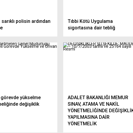
A İBAN UYARISI,
Doğal Gazda Kademeli Tarife
ANMASIN!
Düzenleme Bekliyor
, sarıklı polisin ardından
Tıbbi Kötü Uygulama
ge
sigortasına dair tebliğ
görevde yükselme
ADALET BAKANLIĞI MEMUR
liğinde değişiklik
SINAV, ATAMA VE NAKİL
YÖNETMELİĞİNDE DEĞİŞİKLİ
YAPILMASINA DAİR
YÖNETMELİK