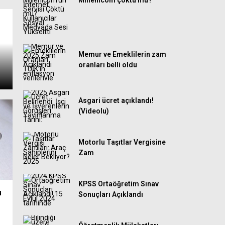
Millenicom çöktü mü?
Memur ve Emeklilerin zam
oranları belli oldu
Asgari ücret açıklandı!
(Videolu)
Motorlu Taşıtlar Vergisine
Zam
KPSS Ortaöğretim Sınav
u
Sonuçları Açıklandı