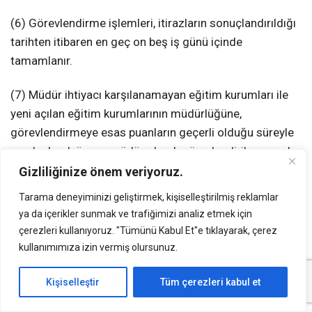
(6) Görevlendirme işlemleri, itirazların sonuçlandırıldığı
tarihten itibaren en geç on beş iş günü içinde
tamamlanır.
(7) Müdür ihtiyacı karşılanamayan eğitim kurumları ile
yeni açılan eğitim kurumlarının müdürlüğüne,
görevlendirmeye esas puanların geçerli olduğu süreyle
sınırlı olmak üzere, müdür olarak görevlendirilemeyenler
arasından aynı usulle dört yıllığına görevlendirme
Gizliliğinize önem veriyoruz.
yapılabilir.
Tarama deneyiminizi geliştirmek, kişiselleştirilmiş reklamlar
ya da içerikler sunmak ve trafiğimizi analiz etmek için
Müdür başyardımcısı ve müdür yardımcısı olarak
çerezleri kullanıyoruz. "Tümünü Kabul Et"e tıklayarak, çerez
görevlendirileceklere ilişkin duyuru ve başvuru
kullanımımıza izin vermiş olursunuz.
MADDE 19 – (1)
Müdür başyardımcılığı ve müdür
Kişiselleştir
Tüm çerezleri kabul et
yardımcılığında boş bulunan eğitim kurumları ile dört ve