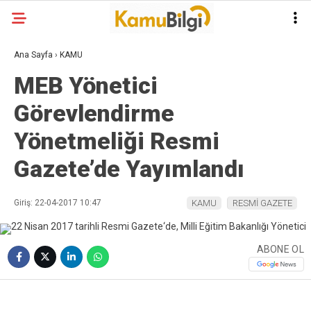
Ana Sayfa
›
KAMU
MEB Yönetici
Görevlendirme
Yönetmeliği Resmi
Gazete’de Yayımlandı
Giriş: 22-04-2017 10:47
KAMU
RESMİ GAZETE
ABONE OL