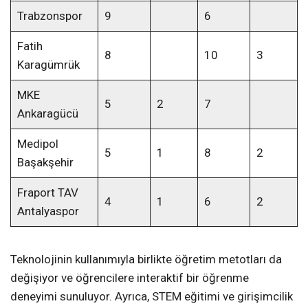
Trabzonspor
9
6
Fatih
8
10
3
Karagümrük
MKE
5
2
7
Ankaragücü
Medipol
5
1
8
2
Başakşehir
Fraport TAV
4
1
6
2
Antalyaspor
Teknolojinin kullanımıyla birlikte öğretim metotları da
değişiyor ve öğrencilere interaktif bir öğrenme
deneyimi sunuluyor. Ayrıca, STEM eğitimi ve girişimcilik