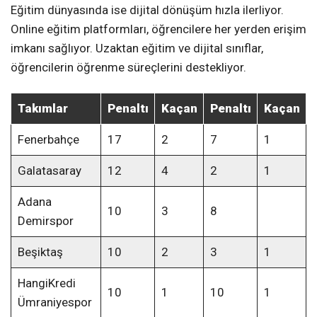
Eğitim dünyasında ise dijital dönüşüm hızla ilerliyor.
Online eğitim platformları, öğrencilere her yerden erişim
imkanı sağlıyor. Uzaktan eğitim ve dijital sınıflar,
öğrencilerin öğrenme süreçlerini destekliyor.
Takımlar
Penaltı
Kaçan
Penaltı
Kaçan
Fenerbahçe
17
2
7
1
Galatasaray
12
4
2
1
Adana
10
3
8
Demirspor
Beşiktaş
10
2
3
1
HangiKredi
10
1
10
1
Ümraniyespor