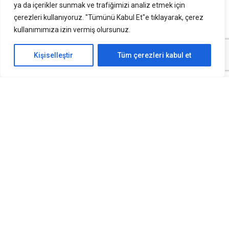
ya da içerikler sunmak ve trafiğimizi analiz etmek için
bantta yoğunlaştı. Özellikle 81-84 puan aralığı, birçok
çerezleri kullanıyoruz. "Tümünü Kabul Et"e tıklayarak, çerez
adayın tercihlerini şekillendiren temel faktörlerden biri
kullanımımıza izin vermiş olursunuz.
oldu.
Kişiselleştir
Tüm çerezleri kabul et
2024 KPSS Hemşirelik Atama Puanları
Tablosu
Taban
Tavan
Kurum Adı
Kontenjan
Puan
Puan
Tatvan Devlet Hastanesi
16
83,06
90,90
(Bitlis)
Ankara Gaziler Fizik
Tedavi ve Rehabilitasyon
4
82,08
87,57
EAH
Şanlıurfa Mehmet Akif