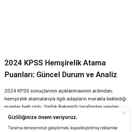
2024 KPSS Hemşirelik Atama
Puanları: Güncel Durum ve Analiz
2024 KPSS sonuçlarının açıklanmasının ardından,
hemşirelik atamalarıyla ilgili adayların merakla beklediği
puanlar belli oldu. Sağlık Bakanlığı tarafından yapılan
atamalarda, hemşirelik kadroları için belirlenen taban ve
Gizliliğinize önem veriyoruz.
tavan puanlar dikkat çekiyor. Bu yıl, KPSS P3 puan türüne
Tarama deneyiminizi geliştirmek, kişiselleştirilmiş reklamlar
göre yapılan atamalarda, puan aralıkları oldukça dar bir