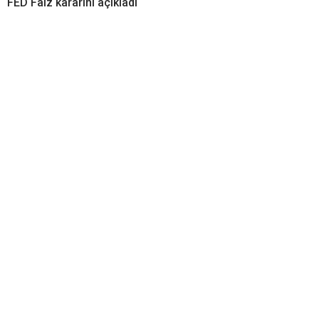
FED Faiz kararını açıkladı