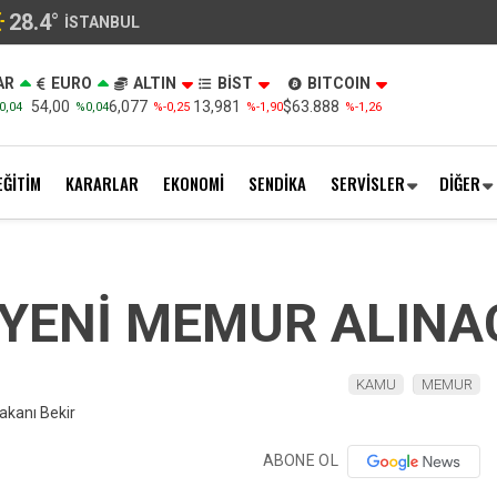
28.4
°
İSTANBUL
AR
EURO
ALTIN
BİST
BITCOIN
54,00
6,077
13,981
$63.888
0,04
%0,04
%-0,25
%-1,90
%-1,26
EĞİTİM
KARARLAR
EKONOMİ
SENDİKA
SERVİSLER
DİĞER
 YENİ MEMUR ALIN
KAMU
MEMUR
ABONE OL