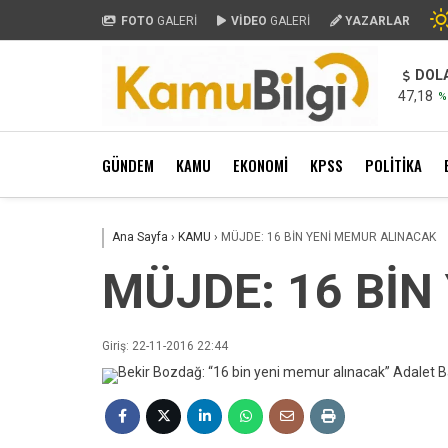
FOTO
GALERİ
VİDEO
GALERİ
YAZARLAR
DOL
47,18
%
GÜNDEM
KAMU
EKONOMİ
KPSS
POLİTİKA
Ana Sayfa
›
KAMU
›
MÜJDE: 16 BİN YENİ MEMUR ALINACAK
MÜJDE: 16 BİN
Giriş: 22-11-2016 22:44