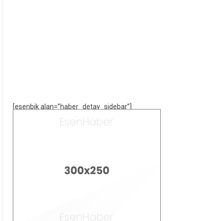
[esenbik alan=”haber_detay_sidebar”]