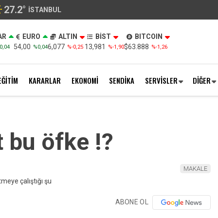
27.2
°
İSTANBUL
AR
EURO
ALTIN
BİST
BITCOIN
54,00
6,077
13,981
$63.888
0,04
%0,04
%-0,25
%-1,90
%-1,26
EĞİTİM
KARARLAR
EKONOMİ
SENDİKA
SERVİSLER
DİĞER
 bu öfke !?
MAKALE
ABONE OL