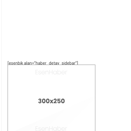
[esenbik alan=”haber_detay_sidebar”]