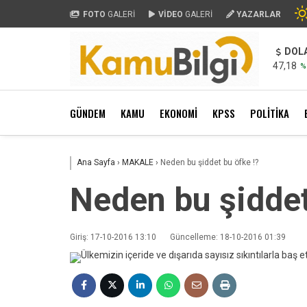
FOTO
GALERİ
VİDEO
GALERİ
YAZARLAR
DOL
47,18
%
GÜNDEM
KAMU
EKONOMİ
KPSS
POLİTİKA
Ana Sayfa
›
MAKALE
›
Neden bu şiddet bu öfke !?
Neden bu şiddet
Giriş: 17-10-2016 13:10
Güncelleme: 18-10-2016 01:39