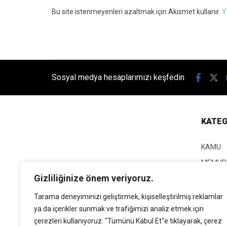
Bu site istenmeyenleri azaltmak için Akismet kullanır.
Y
Sosyal medya hesaplarımızı keşfedin
KATEG
KAMU
MEMUR
Gizliliğinize önem veriyoruz.
KPSS
EĞİTİM
Tarama deneyiminizi geliştirmek, kişiselleştirilmiş reklamlar
ya da içerikler sunmak ve trafiğimizi analiz etmek için
GÜNCEL
çerezleri kullanıyoruz. "Tümünü Kabul Et"e tıklayarak, çerez
SİYASE