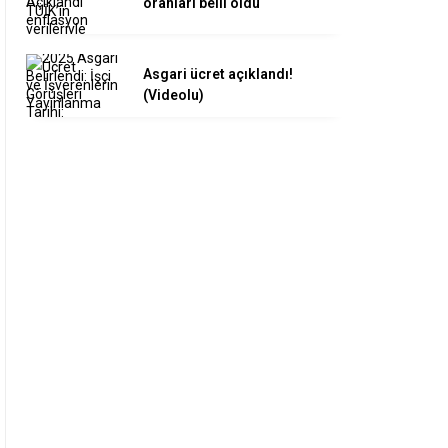
oranları belli oldu
Asgari ücret açıklandı!
(Videolu)