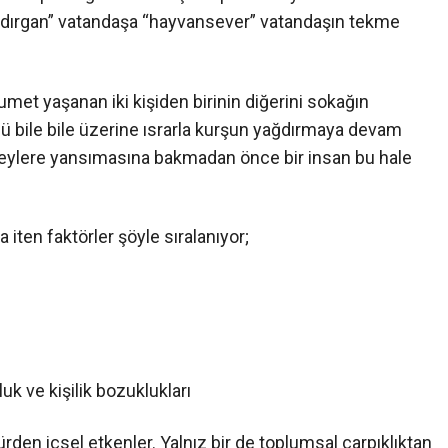
aldırgan” vatandaşa “hayvansever” vatandaşın tekme
met yaşanan iki kişiden birinin diğerini sokağın
 bile bile üzerine ısrarla kurşun yağdırmaya devam
ireylere yansımasına bakmadan önce bir insan bu hale
a iten faktörler şöyle sıralanıyor;
uk ve kişilik bozuklukları
ürden içsel etkenler. Yalnız bir de toplumsal çarpıklıktan