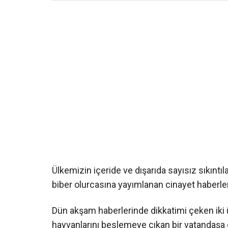
Ülkemizin içeride ve dışarıda sayısız sıkıntı
biber olurcasına yayımlanan cinayet haberler
Dün akşam haberlerinde dikkatimi çeken iki ü
hayvanlarını beslemeye çıkan bir vatandaşa e