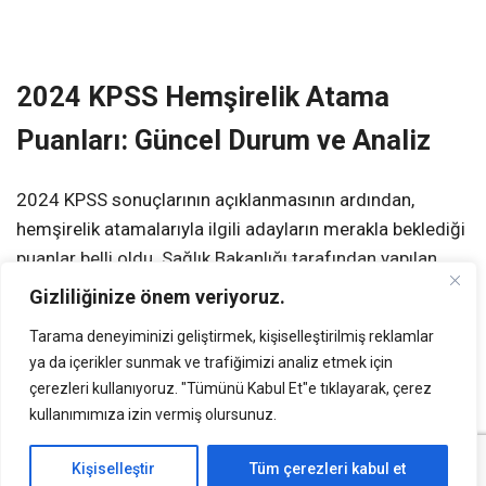
2024 KPSS Hemşirelik Atama
Puanları: Güncel Durum ve Analiz
2024 KPSS sonuçlarının açıklanmasının ardından,
hemşirelik atamalarıyla ilgili adayların merakla beklediği
puanlar belli oldu. Sağlık Bakanlığı tarafından yapılan
atamalarda, hemşirelik kadroları için belirlenen taban ve
Gizliliğinize önem veriyoruz.
tavan puanlar dikkat çekiyor. Bu yıl, KPSS P3 puan türüne
Tarama deneyiminizi geliştirmek, kişiselleştirilmiş reklamlar
göre yapılan atamalarda, puan aralıkları oldukça dar bir
ya da içerikler sunmak ve trafiğimizi analiz etmek için
bantta yoğunlaştı. Özellikle 81-84 puan aralığı, birçok
çerezleri kullanıyoruz. "Tümünü Kabul Et"e tıklayarak, çerez
adayın tercihlerini şekillendiren temel faktörlerden biri
kullanımımıza izin vermiş olursunuz.
oldu.
Kişiselleştir
Tüm çerezleri kabul et