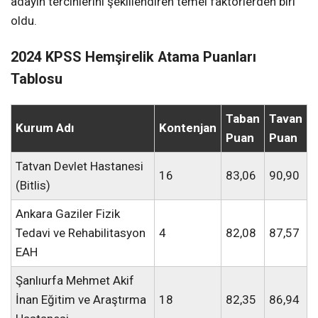
adayın tercihlerini şekillendiren temel faktörlerden biri
oldu.
2024 KPSS Hemşirelik Atama Puanları
Tablosu
Taban
Tavan
Kurum Adı
Kontenjan
Puan
Puan
Tatvan Devlet Hastanesi
16
83,06
90,90
(Bitlis)
Ankara Gaziler Fizik
Tedavi ve Rehabilitasyon
4
82,08
87,57
EAH
Şanlıurfa Mehmet Akif
İnan Eğitim ve Araştırma
18
82,35
86,94