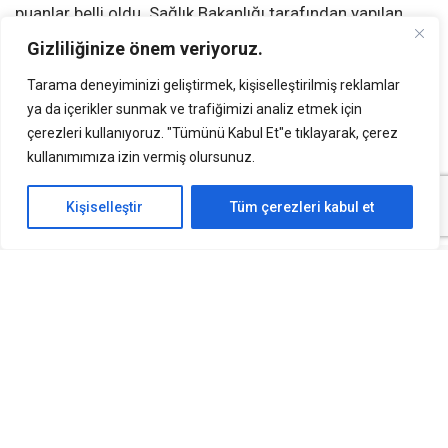
puanlar belli oldu. Sağlık Bakanlığı tarafından yapılan
atamalarda, hemşirelik kadroları için belirlenen taban ve
Gizliliğinize önem veriyoruz.
tavan puanlar dikkat çekiyor. Bu yıl, KPSS P3 puan türüne
Tarama deneyiminizi geliştirmek, kişiselleştirilmiş reklamlar
göre yapılan atamalarda, puan aralıkları oldukça dar bir
ya da içerikler sunmak ve trafiğimizi analiz etmek için
bantta yoğunlaştı. Özellikle 81-84 puan aralığı, birçok
çerezleri kullanıyoruz. "Tümünü Kabul Et"e tıklayarak, çerez
adayın tercihlerini şekillendiren temel faktörlerden biri
kullanımımıza izin vermiş olursunuz.
oldu.
Kişiselleştir
Tüm çerezleri kabul et
2024 KPSS Hemşirelik Atama Puanları
Tablosu
Taban
Tavan
Kurum Adı
Kontenjan
Puan
Puan
Tatvan Devlet Hastanesi
16
83,06
90,90
(Bitlis)
Ankara Gaziler Fizik