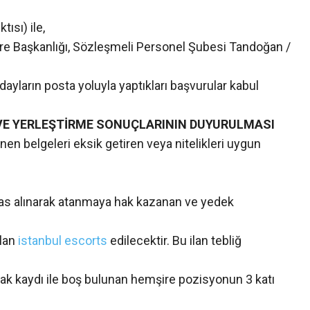
ısı) ile,
ire Başkanlığı, Sözleşmeli Personel Şubesi Tandoğan /
yların posta yoluyla yaptıkları başvurular kabul
İ VE YERLEŞTİRME SONUÇLARININ DUYURULMASI
enen belgeleri eksik getiren veya nitelikleri uygun
as alınarak atanmaya hak kazanan ve yedek
ilan
istanbul escorts
edilecektir. Bu ilan tebliğ
ak kaydı ile boş bulunan hemşire pozisyonun 3 katı