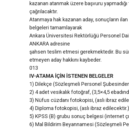
kazanan atanmak üzere başvuru yapmadığı tak
çağrılacaktır.
Atanmaya hak kazanan aday, sonuçların ilan e
belgeleri tamamlayarak
Ankara Üniversitesi Rektörlüğü Personel Da
ANKARA adresine
şahsen teslim etmesi gerekmektedir. Bu süre
etmeyen aday hakkını kaybeder.
013
IV-ATAMA İÇİN İSTENEN BELGELER
1) Dilekçe (Sözleşmeli Personel Şubesinden 
2) 4 adet vesikalık fotoğraf, (3,5×4,5 ebadınd
3) Nüfus cüzdanı fotokopisi, (aslı ibraz edile
4) Diploma fotokopisi, (aslı ibraz edilecektir.
5) KPSS (B) grubu sonuç belgesi (internet çık
6) Mal Bildirim Beyannamesi (Sözleşmeli Pe