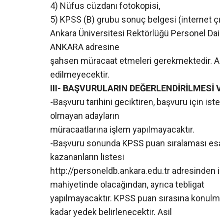
4) Nüfus cüzdanı fotokopisi,
5) KPSS (B) grubu sonuç belgesi (internet çıkt
Ankara Üniversitesi Rektörlüğü Personel Da
ANKARA adresine
şahsen müracaat etmeleri gerekmektedir. Ada
edilmeyecektir.
III- BAŞVURULARIN DEĞERLENDİRİLMES
-Başvuru tarihini geciktiren, başvuru için ist
olmayan adayların
müracaatlarına işlem yapılmayacaktır.
-Başvuru sonunda KPSS puan sıralaması es
kazananların listesi
http://personeldb.ankara.edu.tr adresinden 
mahiyetinde olacağından, ayrıca tebligat
yapılmayacaktır. KPSS puan sırasına konulm
kadar yedek belirlenecektir. Asil