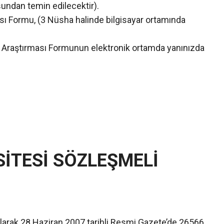
undan temin edilecektir).
sı Formu, (3 Nüsha halinde bilgisayar ortamında
v Araştırması Formunun elektronik ortamda yanınızda
İTESİ SÖZLEŞMELİ
 olarak 28 Haziran 2007 tarihli Resmi Gazete’de 26566