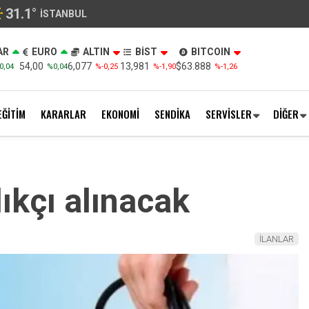
31.1
°
İSTANBUL
AR
EURO
ALTIN
BİST
BITCOIN
54,00
6,077
13,981
$63.888
0,04
%0,04
%-0,25
%-1,90
%-1,26
EĞİTİM
KARARLAR
EKONOMİ
SENDİKA
SERVİSLER
DİĞER
ıkçı alınacak
İLANLAR