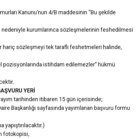
Memurları Kanunu’nun 4/B maddesinin “Bu şekilde
i nedeniyle kurumlarınca sözleşmelerinin feshedilmesi
ar hariç sözleşmeyi tek taraflı feshetmeleri halinde,
 pozisyonlarında istihdam edilemezler” hükmü
ektir.
BAŞVURU YERİ
yım tarihinden itibaren 15 gün içerisinde;
aire Başkanlığı sayfasında yayımlanan başvuru formu
 yapıştırılacaktır.)
 fotokopisi,