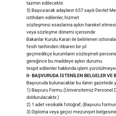
tazmin edilecektir.
5) Başvuracak adayların 657 sayılı Devlet 
istihdam edilenler, hizmet
sözleşmesi esaslarına aykırı hareket etmes
veya sözleşme dönemi içerisinde
Bakanlar Kurulu Kararı ile belirlenen istisnal
fesih tarihinden itibaren bir yıl
geçmedikçe kurumların sözleşmeli personel
gereğince bu maddeye aykırı durumu
tespit edilenler hakkında işlem yürütülmeyec
II- BAŞVURUDA İSTENİLEN BELGELER VE 
Başvuruda bulunacaklar bu ilanın gazetede ya
1) Başvuru Formu (Üniversitemiz Personel D
doldurulacaktır.)
2) 1 adet vesikalık fotoğraf, (Başvuru formuna
3) Diploma veya geçici mezuniyet belgesinin