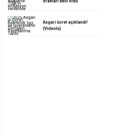
oranları belli oldu
Asgari ücret açıklandı!
(Videolu)