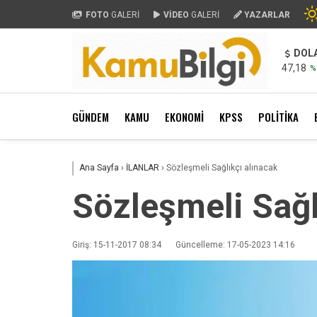
FOTO
GALERİ
VİDEO
GALERİ
YAZARLAR
DOL
47,18
%
GÜNDEM
KAMU
EKONOMİ
KPSS
POLİTİKA
Ana Sayfa
›
İLANLAR
›
Sözleşmeli Sağlıkçı alınacak
Sözleşmeli Sağl
Giriş: 15-11-2017 08:34
Güncelleme: 17-05-2023 14:16