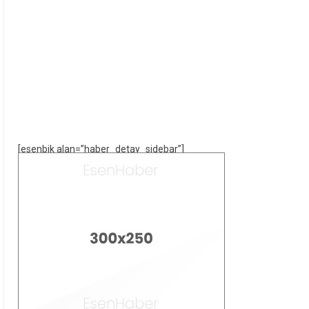
[esenbik alan=”haber_detay_sidebar”]