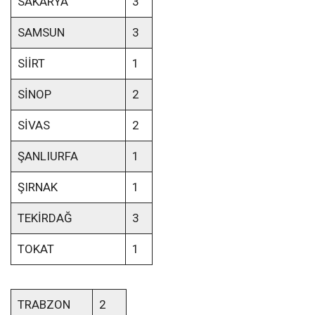
SAKARYA
3
SAMSUN
3
SİİRT
1
SİNOP
2
SİVAS
2
ŞANLIURFA
1
ŞIRNAK
1
TEKİRDAĞ
3
TOKAT
1
TRABZON
2