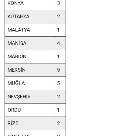
KONYA
3
KÜTAHYA
2
MALATYA
1
MANİSA
4
MARDİN
1
MERSİN
9
MUĞLA
5
NEVŞEHİR
2
ORDU
1
RİZE
2