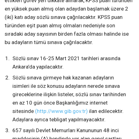
ettikleri görev yeri dikkate alınarak, KPSS puan türünden
en yüksek puan almış olan adaydan başlamak üzere 2
(iki) katı aday sözlü sınava çağrılacaktır. KPSS puan
türünden eşit puan almış olmaları nedeniyle son
sıradaki aday sayısının birden fazla olması halinde ise
bu adayların tümü sınava çağrılacaktır.
Sözlü sınav 16-25 Mart 2021 tarihleri arasında
Ankara’da yapılacaktır.
Sözlü sınava girmeye hak kazanan adayların
isimleri ile söz konusu adayların nerede sınava
gireceklerine ilişkin listeler, sözlü sınav tarihinden
en az 10 gün önce Başkanlığımız internet
sitesinde
(http://www.gib.gov.tr)
ilan edilecektir.
Adaylara ayrıca tebligat yapılmayacaktır.
657 sayılı Devlet Memurları Kanununun 48 inci
maddesinin (A) bendinde yer alan genel şartları