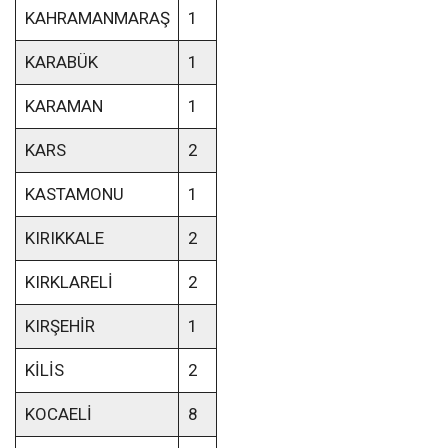
KAHRAMANMARAŞ
1
KARABÜK
1
KARAMAN
1
KARS
2
KASTAMONU
1
KIRIKKALE
2
KIRKLARELİ
2
KIRŞEHİR
1
KİLİS
2
KOCAELİ
8