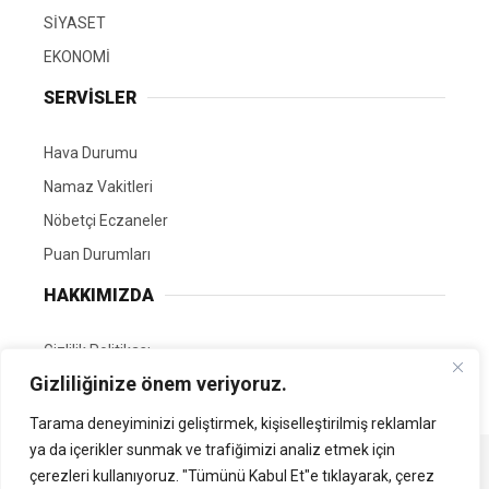
SİYASET
EKONOMİ
SERVİSLER
Hava Durumu
Namaz Vakitleri
Nöbetçi Eczaneler
Puan Durumları
HAKKIMIZDA
Gizlilik Politikası
Gizliliğinize önem veriyoruz.
GÖNÜLLÜ EDİTÖRÜMÜZ OL
Tarama deneyiminizi geliştirmek, kişiselleştirilmiş reklamlar
ya da içerikler sunmak ve trafiğimizi analiz etmek için
Tüm Hakları Saklıdır. | Kamubilgi.com | 2026
çerezleri kullanıyoruz. "Tümünü Kabul Et"e tıklayarak, çerez