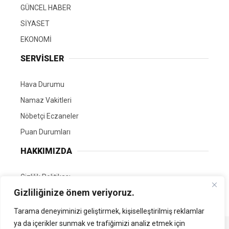
GÜNCEL HABER
SİYASET
EKONOMİ
SERVİSLER
Hava Durumu
Namaz Vakitleri
Nöbetçi Eczaneler
Puan Durumları
HAKKIMIZDA
Gizlilik Politikası
Gizliliğinize önem veriyoruz.
GÖNÜLLÜ EDİTÖRÜMÜZ OL
Tarama deneyiminizi geliştirmek, kişiselleştirilmiş reklamlar
ya da içerikler sunmak ve trafiğimizi analiz etmek için