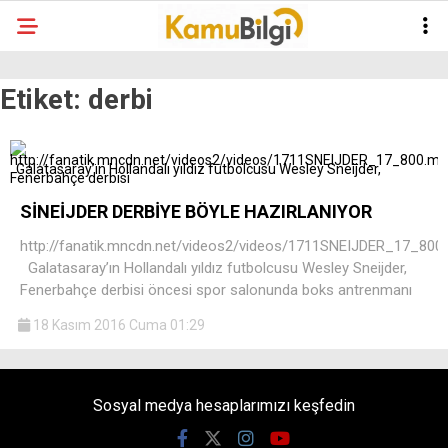
Etiket:
derbi
SİNEİJDER DERBİYE BÖYLE HAZIRLANIYOR
http://fanatik.mncdn.net/videos2/videos/1711SNEIJDER_17_800
Galatasaray’ın Hollandalı yıldız futbolcusu Wesley Sneijder,
Fenerbahçe derbisi öncesi spor salonunda boks antrenmanı
18 Kasım 2016 Cuma 01:29
Sosyal medya hesaplarımızı keşfedin