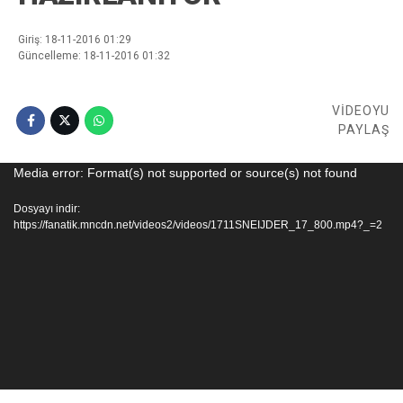
Giriş: 18-11-2016 01:29
Güncelleme: 18-11-2016 01:32
VİDEOYU
PAYLAŞ
Video
Media error: Format(s) not supported or source(s) not found
oynatıcı
Dosyayı indir:
https://fanatik.mncdn.net/videos2/videos/1711SNEIJDER_17_800.mp4?_=2