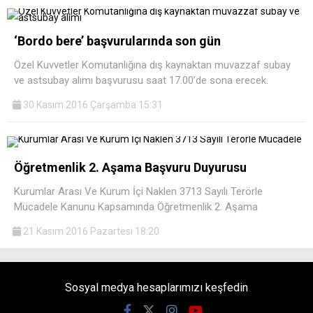
‘Bordo bere’ başvurularında son gün
Özel Kuvvetler Komutanlığına dış kaynaktan muvazzaf subay
ve astsubay alımı başvurusu saat 17.00’de sona erecek.
30 Kasım 2016 Çarşamba 15:31
Öğretmenlik 2. Aşama Başvuru Duyurusu
Kurumlar Arası Ve Kurum İçi Naklen 3713 Sayılı Terörle
Mücadele Kanunu Kapsamında Öğretmenlik 2. Aşama
21 Kasım 2016 Pazartesi 18:20
Sosyal medya hesaplarımızı keşfedin