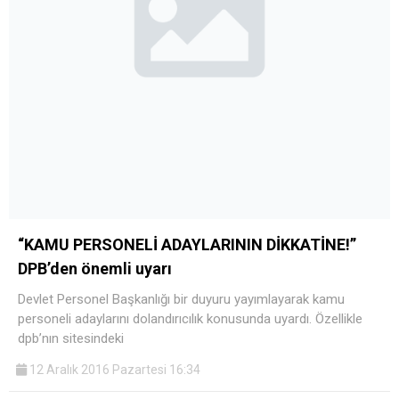
“KAMU PERSONELİ ADAYLARININ DİKKATİNE!”
DPB’den önemli uyarı
Devlet Personel Başkanlığı bir duyuru yayımlayarak kamu
personeli adaylarını dolandırıcılık konusunda uyardı. Özellikle
dpb’nın sitesindeki
12 Aralık 2016 Pazartesi 16:34