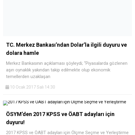
TC. Merkez Bankası’ndan Dolar’la ilgili duyuru ve
dolara hamle
Merkez Bankasının açıklaması şöyleydi; “Piyasalarda gözlenen
aşırı oynaklık yakından takip edilmekte olup ekonomik
temellerden uzaklaşan
10 Ocak 2017 Salı 14:30
ÖSYM’den 2017 KPSS ve ÖABT adayları için
duyuru!
2017 KPSS ve ÖABT adayları için Ölçme Seçme ve Yerleştirme