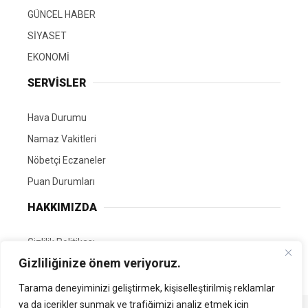
GÜNCEL HABER
SİYASET
EKONOMİ
SERVİSLER
Hava Durumu
Namaz Vakitleri
Nöbetçi Eczaneler
Puan Durumları
HAKKIMIZDA
Gizlilik Politikası
Gizliliğinize önem veriyoruz.
GÖNÜLLÜ EDİTÖRÜMÜZ OL
Tarama deneyiminizi geliştirmek, kişiselleştirilmiş reklamlar
ya da içerikler sunmak ve trafiğimizi analiz etmek için