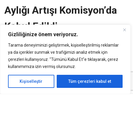
Aylığı Artışı Komisyon’da
Kabul Edildi
Gizliliğinize önem veriyoruz.
Yayınlanma Tarihi:
15 Ocak 2025
Tarama deneyiminizi geliştirmek, kişiselleştirilmiş reklamlar
ya da içerikler sunmak ve trafiğimizi analiz etmek için
Türkiye Büyük Millet Meclisi (TBMM) Plan ve Bütçe
çerezleri kullanıyoruz. "Tümünü Kabul Et"e tıklayarak, çerez
kullanımımıza izin vermiş olursunuz.
Komisyonu, emeklilere yönelik önemli bir düzenleme
içeren kanun teklifini kabul etti. Bu teklif, en düşük
Kişiselleştir
Tüm çerezleri kabul et
emekli aylığının artırılmasını ve işverenlere sağlanacak
destekleri kapsıyor. Düzenleme, yaklaşık 3,7 milyon
emekliyi yakından ilgilendiriyor.
Teklifte Yer Alan Başlıca Maddeler
1. En Düşük Emekli Aylığının Artırılması