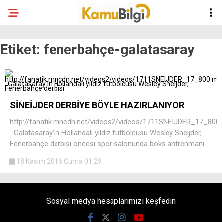
Etiket:
fenerbahçe-galatasaray
SİNEİJDER DERBİYE BÖYLE HAZIRLANIYOR
http://fanatik.mncdn.net/videos2/videos/1711SNEIJDER_17_800
Galatasaray’ın Hollandalı yıldız futbolcusu Wesley Sneijder,
Fenerbahçe derbisi öncesi spor salonunda boks antrenmanı
18 Kasım 2016 Cuma 01:29
Sosyal medya hesaplarımızı keşfedin