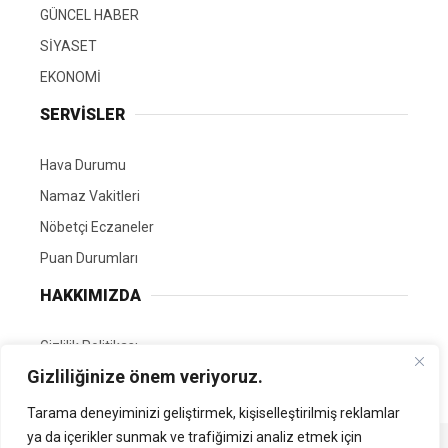
GÜNCEL HABER
SİYASET
EKONOMİ
SERVİSLER
Hava Durumu
Namaz Vakitleri
Nöbetçi Eczaneler
Puan Durumları
HAKKIMIZDA
Gizlilik Politikası
Gizliliğinize önem veriyoruz.
GÖNÜLLÜ EDİTÖRÜMÜZ OL
Tarama deneyiminizi geliştirmek, kişiselleştirilmiş reklamlar
ya da içerikler sunmak ve trafiğimizi analiz etmek için