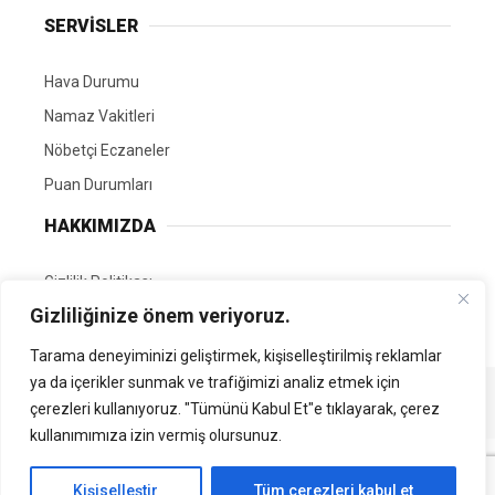
SERVİSLER
Hava Durumu
Namaz Vakitleri
Nöbetçi Eczaneler
Puan Durumları
HAKKIMIZDA
Gizlilik Politikası
Gizliliğinize önem veriyoruz.
GÖNÜLLÜ EDİTÖRÜMÜZ OL
Tarama deneyiminizi geliştirmek, kişiselleştirilmiş reklamlar
ya da içerikler sunmak ve trafiğimizi analiz etmek için
Tüm Hakları Saklıdır. | Kamubilgi.com | 2026
çerezleri kullanıyoruz. "Tümünü Kabul Et"e tıklayarak, çerez
kullanımımıza izin vermiş olursunuz.
Kişiselleştir
Tüm çerezleri kabul et