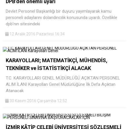
DPB’den önemli uyarı
Devlet Personel Başkanlığı bir duyuru yayımlayarak kamu
personeli adaylarını dolandırıcılık konusunda uyardı. Özellikle
dpb’nın sitesindeki
12 Aralık 2016 Pazartesi 16:34
KARAYOLLARI; MATEMATİKÇİ, MÜHENDİS,
TEKNİKER ve İSTATİSTİKÇİ ALACAK
T.C. KARAYOLLARI GENEL MÜDÜRLÜĞÜ AÇIKTAN PERSONEL
ALIM İLANI Karayolları Genel Müdürlüğüne İlk Defa Açıktan
Atanacak
30 Kasım 2016 Çarşamba 12:52
İZMİR KÂTİP ÇELEBİ ÜNİVERSİTESİ SÖZLEŞMELİ