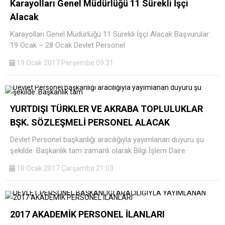
Karayolları Genel Müdürlüğü 11 Sürekli İşçi
Alacak
Karayolları Genel Müdürlüğü 11 Sürekli İşçi Alacak Başvurular:
19 Ocak – 28 Ocak Devlet Personel
19 Ocak 2017 Perşembe 09:31
YURTDIŞI TÜRKLER VE AKRABA TOPLULUKLAR
BŞK. SÖZLEŞMELİ PERSONEL ALACAK
Devlet Personel başkanlığı aracılığıyla yayımlanan duyuru şu
şekilde: Başkanlık tam zamanlı olarak Bilgi İşlem Daire
18 Ocak 2017 Çarşamba 21:03
2017 AKADEMİK PERSONEL İLANLARI