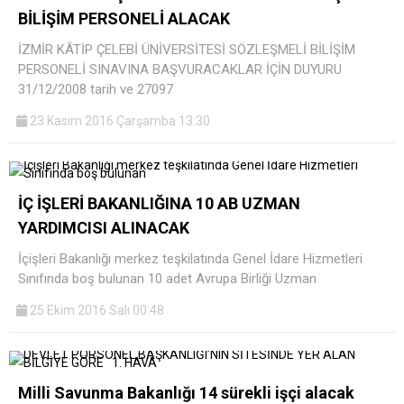
BİLİŞİM PERSONELİ ALACAK
İZMİR KÂTİP ÇELEBİ ÜNİVERSİTESİ SÖZLEŞMELİ BİLİŞİM
PERSONELİ SINAVINA BAŞVURACAKLAR İÇİN DUYURU
31/12/2008 tarih ve 27097
23 Kasım 2016 Çarşamba 13:30
İÇ İŞLERİ BAKANLIĞINA 10 AB UZMAN
YARDIMCISI ALINACAK
İçişleri Bakanlığı merkez teşkilatında Genel İdare Hizmetleri
Sınıfında boş bulunan 10 adet Avrupa Birliği Uzman
25 Ekim 2016 Salı 00:48
Milli Savunma Bakanlığı 14 sürekli işçi alacak