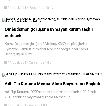
12 Ocak 2017 Perşembe 15:47
Ombudsman görüşüne uymayan kurum teşhir
edilecek
Kamu Başdenetçisi Şeref Malkoç, KDK’nın görüşlerine
uymayan kamu kurumlarını teşhir edeceğiz dedi Kamu
Denetçiliği Kurumu
11 Ocak 2017 Çarşamba 14:04
Adli Tıp Kurumu Memur Alımı Başvuruları Başladı
Adli Tıp Kurumu, DPB’nin resmi internet sitesinden 30 Aralık
2016 tarihinde yayımladığı ilanla 55 memur
08 Ocak 2017 Pazar 21:00