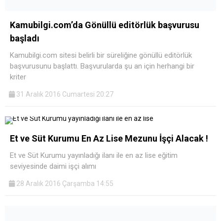
Kamubilgi.com’da Gönüllü editörlük başvurusu
başladı
Kamubilgi.com sitesi belirli bir süreliğine gönüllü editörlük
başvurusunu başlattı. Başvurularda şu an için herhangi bir
kriter
31 Aralık 2016 Cumartesi 20:27
Et ve Süt Kurumu En Az Lise Mezunu İşçi Alacak !
Et ve Süt Kurumu yayınladığı ilanı ile en az lise eğitim
seviyesinde daimi işçi alımı
28 Aralık 2016 Çarşamba 14:55