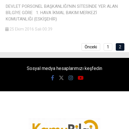
DEVLET PORSONEL BAŞKANLIĞI’NIN SİTESİNDE YER ALAN
BİLGİYE GÖRE 1. HAVA İKMAL BAKIM MERKEZİ
KOMUTANLIĞI (ESKİŞEHİR)
25 Ekim 2016 Salı 00:39
Önceki
1
2
Sosyal medya hesaplarımızı keşfedin