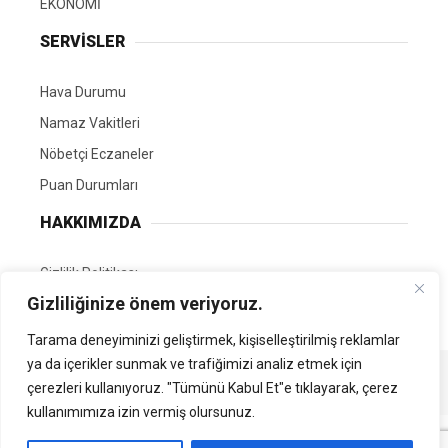
EKONOMİ
SERVİSLER
Hava Durumu
Namaz Vakitleri
Nöbetçi Eczaneler
Puan Durumları
HAKKIMIZDA
Gizlilik Politikası
Gizliliğinize önem veriyoruz.
GÖNÜLLÜ EDİTÖRÜMÜZ OL
Tarama deneyiminizi geliştirmek, kişiselleştirilmiş reklamlar
ya da içerikler sunmak ve trafiğimizi analiz etmek için
Tüm Hakları Saklıdır. | Kamubilgi.com | 2026
çerezleri kullanıyoruz. "Tümünü Kabul Et"e tıklayarak, çerez
kullanımımıza izin vermiş olursunuz.