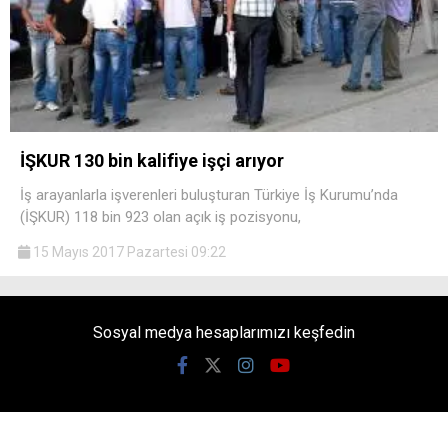
İŞKUR 130 bin kalifiye işçi arıyor
İş arayanlarla işverenleri buluşturan Türkiye İş Kurumu’nda
(İŞKUR) 118 bin 923 olan açık iş pozisyonu,
15 Mayıs 2017 Pazartesi 09:22
Sosyal medya hesaplarımızı keşfedin