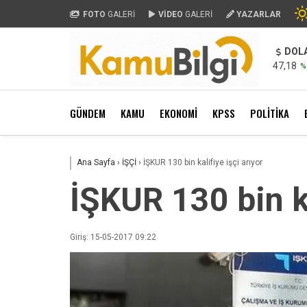
FOTO
GALERİ
VİDEO
GALERİ
YAZARLAR
DOL
47,18
%
GÜNDEM
KAMU
EKONOMİ
KPSS
POLİTİKA
Ana Sayfa
›
İŞÇİ
›
İŞKUR 130 bin kalifiye işçi arıyor
İŞKUR 130 bin ka
Giriş: 15-05-2017 09:22