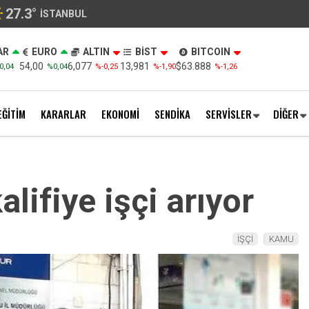
27.3
°
İSTANBUL
AR
EURO
ALTIN
BİST
BITCOIN
54,00
6,077
13,981
$63.888
0,04
%0,04
%-0,25
%-1,90
%-1,26
EĞİTİM
KARARLAR
EKONOMİ
SENDİKA
SERVİSLER
DİĞER
lifiye işçi arıyor
İŞÇİ
KAMU