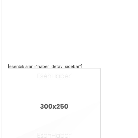
[esenbik alan=”haber_detay_sidebar”]