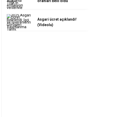
oranları belli oldu
Asgari ücret açıklandı!
(Videolu)