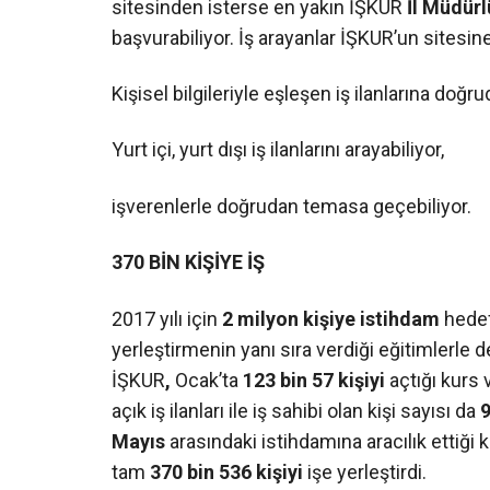
sitesinden isterse en yakın İŞKUR
İl
Müdürl
başvurabiliyor. İş arayanlar İŞKUR’un sitesin
Kişisel bilgileriyle eşleşen iş ilanlarına doğru
Yurt içi, yurt dışı iş ilanlarını arayabiliyor,
işverenlerle doğrudan temasa geçebiliyor.
370 BİN KİŞİYE İŞ
2017 yılı için
2 milyon kişiye
istihdam
hedef
yerleştirmenin yanı sıra verdiği eğitimlerle
İŞKUR
,
Ocak’ta
123 bin 57 kişiyi
açtığı kurs
açık iş ilanları ile iş sahibi olan kişi sayısı da
9
Mayıs
arasındaki istihdamına aracılık ettiği ki
tam
370 bin 536 kişiyi
işe yerleştirdi.