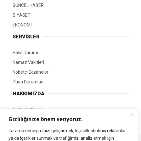
GÜNCEL HABER
SİYASET
EKONOMİ
SERVİSLER
Hava Durumu
Namaz Vakitleri
Nöbetçi Eczaneler
Puan Durumları
HAKKIMIZDA
Gizlilik Politikası
Gizliliğinize önem veriyoruz.
GÖNÜLLÜ EDİTÖRÜMÜZ OL
Tarama deneyiminizi geliştirmek, kişiselleştirilmiş reklamlar
ya da içerikler sunmak ve trafiğimizi analiz etmek için