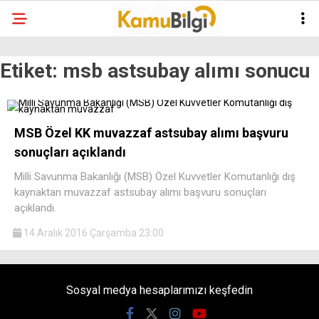
Etiket:
msb astsubay alımı sonucu
MSB Özel KK muvazzaf astsubay alımı başvuru
sonuçları açıklandı
Milli Savunma Bakanlığı (MSB) Özel Kuvvetler Komutanlığı dış
kaynaktan muvazzaf astsubay alımı başvuru sonuçları
açıklandı.
14 Aralık 2016 Çarşamba 23:00
Sosyal medya hesaplarımızı keşfedin